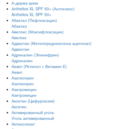
А-дерма крем
Аnthelios XL SPF 50+ (Антгелиос)
Anthelios XL SPF 50+
Абактал (Пефлоксацин)
Абактал
Авелокс (Моксифлоксацин)
Авелокс
Адвантан (Метилпреднизолона ацепонат)
Адвантан
Адреналин (Эпинефрин)
Адреналин
Аевит (Ретинол + Витамин Е)
Аевит
Азатиоприн
Азатиоприн
Азитромицин
Азитромицин
Аксетин (Цефуроксим)
Аксетин
Активированный уголь
Уголь активированный
Актинолизат