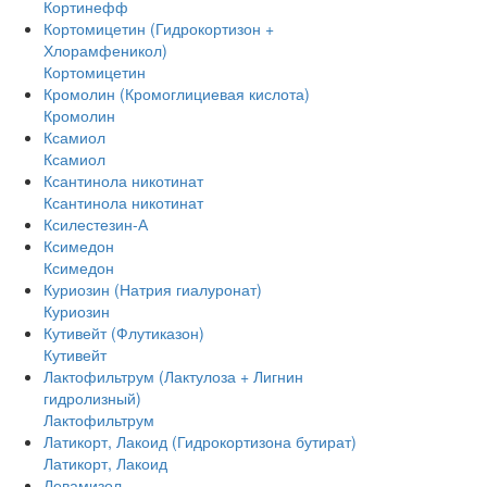
Кортинефф
Кортомицетин (Гидрокортизон +
Хлорамфеникол)
Кортомицетин
Кромолин (Кромоглициевая кислота)
Кромолин
Ксамиол
Ксамиол
Ксантинола никотинат
Ксантинола никотинат
Ксилестезин-А
Ксимедон
Ксимедон
Куриозин (Натрия гиалуронат)
Куриозин
Кутивейт (Флутиказон)
Кутивейт
Лактофильтрум (Лактулоза + Лигнин
гидролизный)
Лактофильтрум
Латикорт, Лакоид (Гидрокортизона бутират)
Латикорт, Лакоид
Левамизол