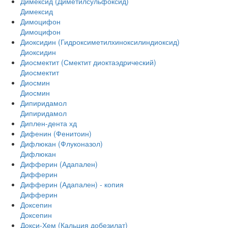
Димексид (Диметилсульфоксид)
Димексид
Димоцифон
Димоцифон
Диоксидин (Гидроксиметилхиноксилиндиоксид)
Диоксидин
Диосмектит (Смектит диоктаэдрический)
Диосмектит
Диосмин
Диосмин
Дипиридамол
Дипиридамол
Диплен-дента хд
Дифенин (Фенитоин)
Дифлюкан (Флуконазол)
Дифлюкан
Дифферин (Адапален)
Дифферин
Дифферин (Адапален) - копия
Дифферин
Доксепин
Доксепин
Докси-Хем (Кальция добезилат)