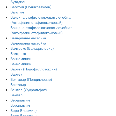
Бутадион
Ваготил (Поликрезулен)
Ваготил
Вакцина стафилококковая лечебная
(Антифагин стафилококковый)
Вакцина стафилококковая лечебная
(Антифагин стафилококковый)
Валерианы настойка
Валерианы настойка
Валтрекс (Валацикловир)
Валтрекс
Ванкомицин
Ванкомицин
Вартек (Подофиллотоксин)
Вартек
Вектавир (Пенцикловир)
Вектавир
Вентер (Сукральфат)
Вентер
Верапамил
Верапамил
Веро-Блеомицин
Веро-Блеомицин