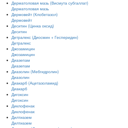
Дерматоловая мазь (Висмута субгаллат)
Дерматоловая мазь
Дермовейт (Клобетазол)
Дермовейт
Деситин (Цинка оксид)
Деситин
Детралекс (Диосмин + Гесперидин)
Детралекс
Джозамицин
Джозамицин
Диазепам
Диазепам
Диазолин (Мебгидролин)
Диазолин
Диакарб (Ацетазоламид)
Диакарб
Дигоксин
Дигоксин
Диклофенак
Диклофенак
Дилтиазем
Дилтиазем