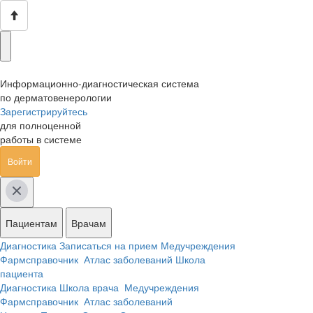
Информационно-диагностическая система
по дерматовенерологии
Зарегистрируйтесь
для полноценной
работы в системе
Войти
Пациентам
Врачам
Диагностика
Записаться на прием
Медучреждения
Фармсправочник
Атлас заболеваний
Школа
пациента
Диагностика
Школа врача
Медучреждения
Фармсправочник
Атлас заболеваний