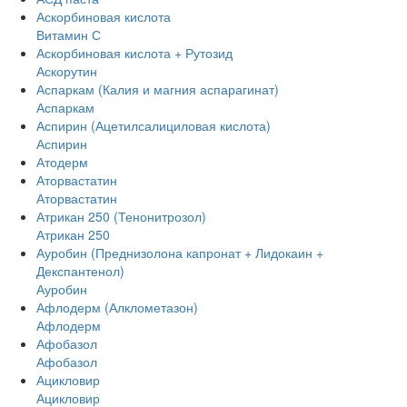
Аскорбиновая кислота
Витамин С
Аскорбиновая кислота + Рутозид
Аскорутин
Аспаркам (Калия и магния аспарагинат)
Аспаркам
Аспирин (Ацетилсалициловая кислота)
Аспирин
Атодерм
Аторвастатин
Аторвастатин
Атрикан 250 (Тенонитрозол)
Атрикан 250
Ауробин (Преднизолона капронат + Лидокаин +
Декспантенол)
Ауробин
Афлодерм (Алклометазон)
Афлодерм
Афобазол
Афобазол
Ацикловир
Ацикловир