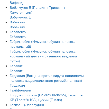
Вифенд
Вобэ-мугос Е (Папаин + Трипсин +
Химотрипсин)
Вобэ-мугос Е
Вобэнзим
Вобэнзим
Габапентин
Габапентин
Габриглобин (Иммуноглобулин человека
нормальный)
Габриглобин (Иммуноглобулин человека
нормальный для внутривенного введения
сухой)
Галавит
Галавит
Гардасил (Вакцина против вируса папилломы
человека квадривалентная рекомбинантная)
Гардасил
Гвайфенезин
Колдрекс бронхо (Coldrex broncho), Терафлю
KB (Theraflu KV), Туссин (Tussin).
Гевизош (Эпервудин)