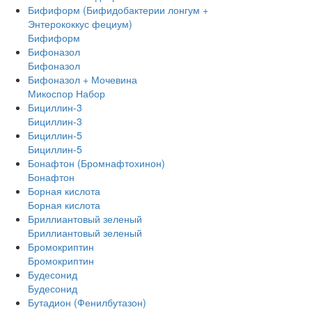
Бифиформ (Бифидобактерии лонгум +
Энтерококкус фециум)
Бифиформ
Бифоназол
Бифоназол
Бифоназол + Мочевина
Микоспор Набор
Бициллин-3
Бициллин-3
Бициллин-5
Бициллин-5
Бонафтон (Бромнафтохинон)
Бонафтон
Борная кислота
Борная кислота
Бриллиантовый зеленый
Бриллиантовый зеленый
Бромокриптин
Бромокриптин
Будесонид
Будесонид
Бутадион (Фенилбутазон)