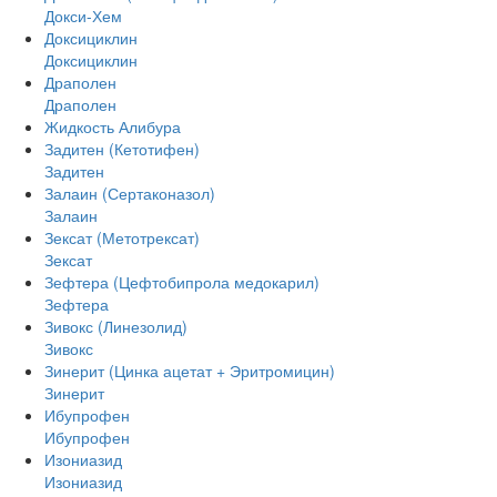
Докси-Хем
Доксициклин
Доксициклин
Драполен
Драполен
Жидкость Алибура
Задитен (Кетотифен)
Задитен
Залаин (Сертаконазол)
Залаин
Зексат (Метотрексат)
Зексат
Зефтера (Цефтобипрола медокарил)
Зефтера
Зивокс (Линезолид)
Зивокс
Зинерит (Цинка ацетат + Эритромицин)
Зинерит
Ибупрофен
Ибупрофен
Изониазид
Изониазид