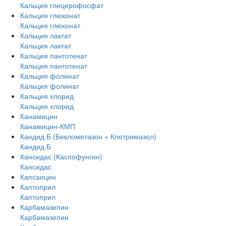
Кальция глицерофосфат
Кальция глюконат
Кальция глюконат
Кальция лактат
Кальция лактат
Кальция пантотенат
Кальция пантотенат
Кальция фолинат
Кальция фолинат
Кальция хлорид
Кальция хлорид
Канамицин
Канамицин-КМП
Кандид Б (Беклометазон + Клотримазол)
Кандид Б
Кансидас (Каспофунгин)
Кансидас
Капсаицин
Каптоприл
Каптоприл
Карбамазепин
Карбамазепин