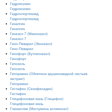
Гидроксизин
Гидроксизин
Гидрохлортиазид
Гидрохлортиазид
Гиналгин
Гиналгин
Гинезол 7 (Миконазол)
Гинезол 7
Гино-Певарил (Эконазол)
Гино-Певарил
Гинофорт (Бутоконазол)
Гинофорт
Гипозоль
Гипозоль
Гипорамин (Облепихи крушиновидной листьев
экстракт)
Гипорамин
Гистафен (Сехифенадин)
Гистафен
Глицифоновая мазь (Глицифон)
Глицифоновая мазь
Глюкантим (Меглумина антимонат)