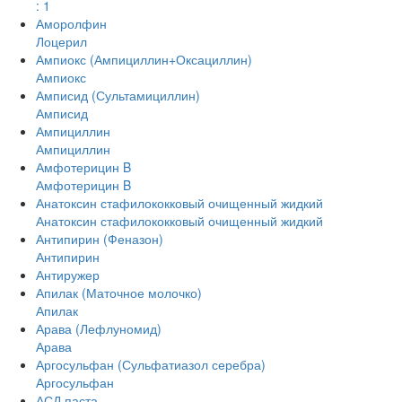
: 1
Аморолфин
Лоцерил
Ампиокс (Ампициллин+Оксациллин)
Ампиокс
Амписид (Сультамициллин)
Амписид
Ампициллин
Ампициллин
Амфотерицин B
Амфотерицин B
Анатоксин стафилококковый очищенный жидкий
Анатоксин стафилококковый очищенный жидкий
Антипирин (Феназон)
Антипирин
Антиружер
Апилак (Маточное молочко)
Апилак
Арава (Лефлуномид)
Арава
Аргосульфан (Сульфатиазол серебра)
Аргосульфан
АСД паста