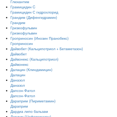
Глюкантим
Грамицидин C
Грамицидин С гидрохлорид
Грандим (Дифенгидрамин)
Грандим
Гризеофульвин
Гризеофульвин
Гроприносин (Инозин Пранобекс)
Гроприносин
Дайвобет (Кальципотриол + Бетаметазон)
Дайвобет
Дайвонекс (Кальципотриол)
Дайвонекс
Далацин (Клиндамицин)
Далацин
Даназол
Даназол
Дапсон-Фатол
Дапсон-Фатол
Дараприм (Пириметамин)
Дараприм
Дардиа липо бальзам
Дардум (Цефоперазон)