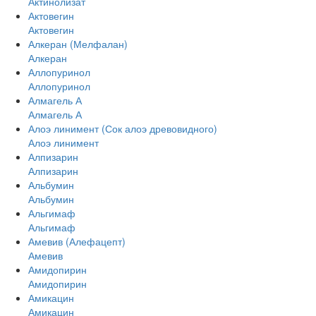
Актинолизат
Актовегин
Актовегин
Алкеран (Мелфалан)
Алкеран
Аллопуринол
Аллопуринол
Алмагель А
Алмагель А
Алоэ линимент (Сок алоэ древовидного)
Алоэ линимент
Алпизарин
Алпизарин
Альбумин
Альбумин
Альгимаф
Альгимаф
Амевив (Алефацепт)
Амевив
Амидопирин
Амидопирин
Амикацин
Амикацин