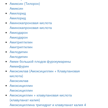
Амиксин (Тилорон)
Амиксин
Амилорид
Амилорид
Аминокапроновая кислота
Аминокапроновая кислота
Амиодарон
Амиодарон
Амитриптилин
Амитриптилин
Амлодипин
Амлодипин
Амми большой плодов фурокумарины
Аммифурин
Амоксиклав (Амоксициллин + Клавулановая
кислота)
Амоксиклав
Амоксициллин
Амоксициллин
Амоксициллин + клавулановая кислота
(клавуланат калия)
Амоксициллина тригидрат и клавуланат калия 4