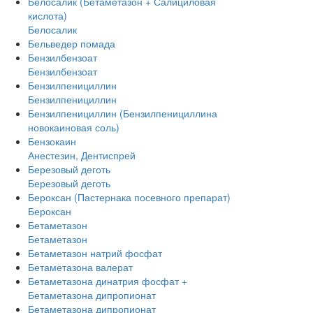
Белосалик (Бетаметазон + Салициловая
кислота)
Белосалик
Бельведер помада
Бензилбензоат
Бензилбензоат
Бензилпенициллин
Бензилпенициллин
Бензилпенициллин (Бензилпенициллина
новокаиновая соль)
Бензокаин
Анестезин, Дентиспрей
Березовый деготь
Березовый деготь
Бероксан (Пастернака посевного препарат)
Бероксан
Бетаметазон
Бетаметазон
Бетаметазон натрий фосфат
Бетаметазона валерат
Бетаметазона динатрия фосфат +
Бетаметазона дипропионат
Бетаметазона дипропионат