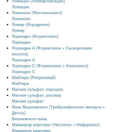
Ломацин (Ломефлоксацин)
Ломацин
Ломексин (Фентиконазол)
Ломексин
Ломир (Исрадипин)
Ломир
Лоринден (Флуметазон)
Лоринден
Лоринден А (Флуметазон + Салициловая
кислота)
Лоринден А
Лоринден С (Флуметазон + Клиохинол)
Лоринден С
Мабтера (Ритуксимаб)
Мабтера
Магния сульфат, порошок
Магния сульфат, раствор
Магния сульфат
Мазь Вишневского (Трибромфенолят висмута +
Деготь)
Вишневского мазь
Макмирор комплекс (Нистатин + Нифурател)
Макмирор комплекс