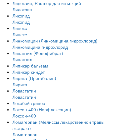
Лидокаин, Раствор для инъекций
Лидокаин
Ликопид
Ликопид
Линекс
Линекс
Линкомицин (Линкомицина гидрохлорид)
Линкомицина гидрохлорид
Липантил (Фенофибрат)
Липантил
Липикар бальзам
Липикар синдэт
Лирика (Прегабалин)
Лирика
Ловастатин
Ловастатин
Локобейз рипеа
Локсон-400 (Норфлоксацин)
Локсон-400
Ломагерпан (Мелиссы лекарственной травы
экстракт)
Ломагерпан