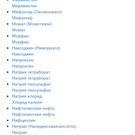
Мирамистин
Мифунгар (Оксиконазол)
Мифунгар
Момат (Мометазон)
Момат
Морфин
Морфин
Наксоджин (Ниморазол)
Наксоджин
Напроксен
Напроксен
Натрия тетраборат
Натрия тетраборат
Натрия тиосульфат
Натрия тиосульфат
Натрия хлорид
Хлорид натрия
Нафталанская нефть
Нафталанская нефть
Нафциллин
Неграм (Налидиксовая кислота)
Неграм