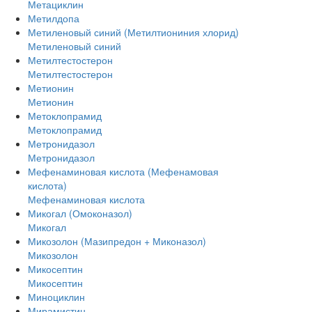
Метациклин
Метилдопа
Метиленовый синий (Метилтиониния хлорид)
Метиленовый синий
Метилтестостерон
Метилтестостерон
Метионин
Метионин
Метоклопрамид
Метоклопрамид
Метронидазол
Метронидазол
Мефенаминовая кислота (Мефенамовая
кислота)
Мефенаминовая кислота
Микогал (Омоконазол)
Микогал
Микозолон (Мазипредон + Миконазол)
Микозолон
Микосептин
Микосептин
Миноциклин
Мирамистин