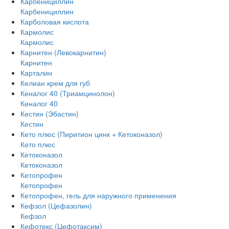
Карбенициллин
Карбенициллин
Карболовая кислота
Кармолис
Кармолис
Карнитен (Левокарнитин)
Карнитен
Карталин
Келиан крем для губ
Кеналог 40 (Триамцинолон)
Кеналог 40
Кестин (Эбастин)
Кестин
Кето плюс (Пиритион цинк + Кетоконазол)
Кето плюс
Кетоконазол
Кетоконазол
Кетопрофен
Кетопрофен
Кетопрофен, гель для наружного применения
Кефзол (Цефазолин)
Кефзол
Кефотекс (Цефотаксим)