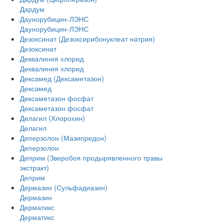
Дардум
Даунорубицин-ЛЭНС
Даунорубицин-ЛЭНС
Дезоксинат (Дезоксирибонуклеат натрия)
Дезоксинат
Деквалиния хлорид
Деквалиния хлорид
Дексамед (Дексаметазон)
Дексамед
Дексаметазон фосфат
Дексаметазон фосфат
Делагил (Хлорохин)
Делагил
Деперзолон (Мазипредон)
Деперзолон
Деприм (Зверобоя продырявленного травы
экстракт)
Деприм
Дермазин (Сульфадиазин)
Дермазин
Дерматикс
Дерматикс