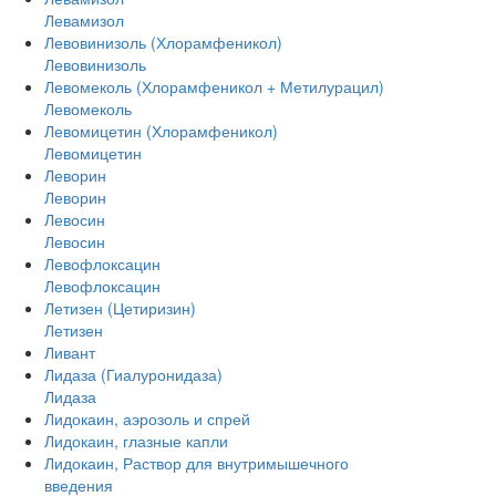
Левамизол
Левовинизоль (Хлорамфеникол)
Левовинизоль
Левомеколь (Хлорамфеникол + Метилурацил)
Левомеколь
Левомицетин (Хлорамфеникол)
Левомицетин
Леворин
Леворин
Левосин
Левосин
Левофлоксацин
Левофлоксацин
Летизен (Цетиризин)
Летизен
Ливант
Лидаза (Гиалуронидаза)
Лидаза
Лидокаин, аэрозоль и спрей
Лидокаин, глазные капли
Лидокаин, Раствор для внутримышечного
введения