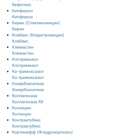
Кефотекс
Кипферон
Кипферон
Кирин (Спектиномицин)
Кирин
Клабакс (Кларитромицин)
Клабакс
Клемастин
Клемастин
Клотримазол
Клотримазол
Ко-тримоксазол
Ко-тримоксазол
Кокарбоксилаза
Кокарбоксилаза
Коллагеназа
Коллагеназа КК
Колхицин
Колхицин
Контрактубекс
Контрактубекс
Кортинефф (Флудрокортизон)