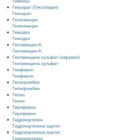
Гевизош
Гексорал (Гексэтидин)
Гексорал
Гелиомицин
Гелиомицин
Гемодез
Гемодез
Гентамицин-К
Гентамицин-К
Гентамицина сульфат (наружно)
Гентамицина сульфат
Генферон
Генферон
Гепатромбин
Гепатромбин
Гепон
Гепон
Герпферон
Герпферон
Гидрокортизон
Гидрокортизона ацетат
Гидрокортизона ацетат
Гидрокортизон