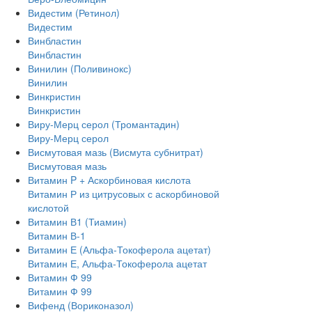
Видестим (Ретинол)
Видестим
Винбластин
Винбластин
Винилин (Поливинокс)
Винилин
Винкристин
Винкристин
Виру-Мерц серол (Тромантадин)
Виру-Мерц серол
Висмутовая мазь (Висмута субнитрат)
Висмутовая мазь
Витамин P + Аскорбиновая кислота
Витамин Р из цитрусовых с аскорбиновой
кислотой
Витамин В1 (Тиамин)
Витамин В-1
Витамин Е (Альфа-Токоферола ацетат)
Витамин Е, Альфа-Токоферола ацетат
Витамин Ф 99
Витамин Ф 99
Вифенд (Вориконазол)