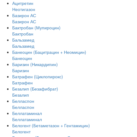
Ацитретин
Неотигазон
Базирон АС
Базирон АС
Бактробан (Мупироцин)
Бактробан
Бальзамед
Бальзамед
Банеоцин (Бацитрацин + Неомицин)
Банеоцин
Баризин (Никардипин)
Баризин
Батрафен (Циклопирокс)
Батрафен
Безалип (Безафибрат)
Безалип
Белласпон
Белласпон
Беллатаминал
Беллатаминал
Белогент (Бетаметазон + Гентамицин)
Белогент