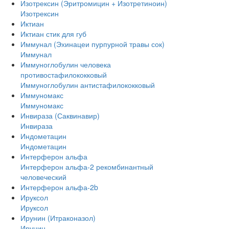
Изотрексин (Эритромицин + Изотретиноин)
Изотрексин
Иктиан
Иктиан стик для губ
Иммунал (Эхинацеи пурпурной травы сок)
Иммунал
Иммуноглобулин человека
противостафилококковый
Иммуноглобулин антистафилококковый
Иммуномакс
Иммуномакс
Инвираза (Саквинавир)
Инвираза
Индометацин
Индометацин
Интерферон альфа
Интерферон альфа-2 рекомбинантный
человеческий
Интерферон альфа-2b
Ируксол
Ируксол
Ирунин (Итраконазол)
Ирунин