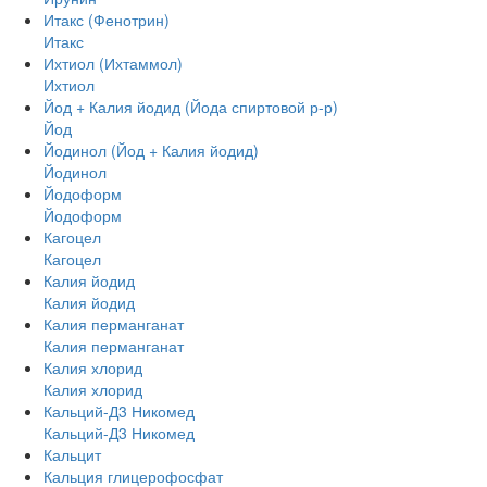
Итакс (Фенотрин)
Итакс
Ихтиол (Ихтаммол)
Ихтиол
Йод + Калия йодид (Йода спиртовой р-р)
Йод
Йодинол (Йод + Калия йодид)
Йодинол
Йодоформ
Йодоформ
Кагоцел
Кагоцел
Калия йодид
Калия йодид
Калия перманганат
Калия перманганат
Калия хлорид
Калия хлорид
Кальций-Д3 Никомед
Кальций-Д3 Никомед
Кальцит
Кальция глицерофосфат