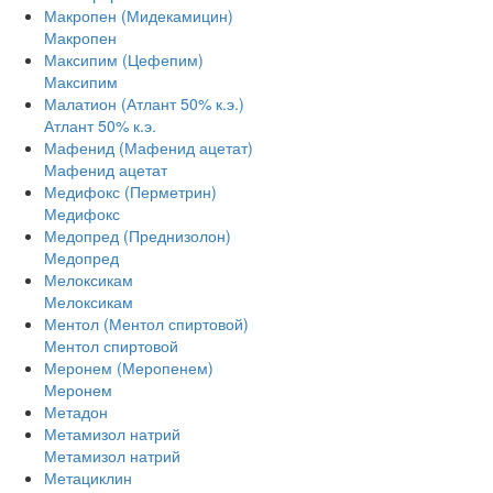
Макропен (Мидекамицин)
Макропен
Максипим (Цефепим)
Максипим
Малатион (Атлант 50% к.э.)
Атлант 50% к.э.
Мафенид (Мафенид ацетат)
Мафенид ацетат
Медифокс (Перметрин)
Медифокс
Медопред (Преднизолон)
Медопред
Мелоксикам
Мелоксикам
Ментол (Ментол спиртовой)
Ментол спиртовой
Меронем (Меропенем)
Меронем
Метадон
Метамизол натрий
Метамизол натрий
Метациклин