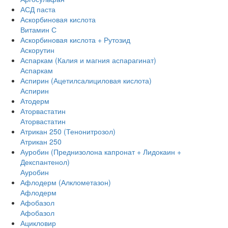
АСД паста
Аскорбиновая кислота
Витамин С
Аскорбиновая кислота + Рутозид
Аскорутин
Аспаркам (Калия и магния аспарагинат)
Аспаркам
Аспирин (Ацетилсалициловая кислота)
Аспирин
Атодерм
Аторвастатин
Аторвастатин
Атрикан 250 (Тенонитрозол)
Атрикан 250
Ауробин (Преднизолона капронат + Лидокаин +
Декспантенол)
Ауробин
Афлодерм (Алклометазон)
Афлодерм
Афобазол
Афобазол
Ацикловир