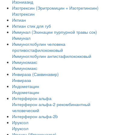
Изониазид
Изотрексин (Эритромицин + Изотретиноин)
Изотрексин
Иктиан
Иктиан стик для губ
Иммунал (Эхинацеи пурпурной травы сок)
Иммунал
Иммуноглобулин человека
противостафилококковый
Иммуноглобулин антистафилококковый
Иммуномакс
Иммуномакс
Инвираза (Саквинавир)
Инвираза
Индометацин
Индометацин
Интерферон альфа
Интерферон альфа-2 рекомбинантный
человеческий
Интерферон альфа-2b
Ируксол
Ируксол
Ирунин (Итраконазол)