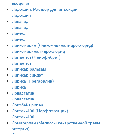
введения
Лидокаин, Раствор для инъекций
Лидокаин
Ликопид
Ликопид
Линекс
Линекс
Линкомицин (Линкомицина гидрохлорид)
Линкомицина гидрохлорид
Липантил (Фенофибрат)
Липантил
Липикар бальзам
Липикар синдэт
Лирика (Прегабалин)
Лирика
Ловастатин
Ловастатин
Локобейз рипеа
Локсон-400 (Норфлоксацин)
Локсон-400
Ломагерпан (Мелиссы лекарственной травы
экстракт)