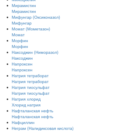
Мирамистин
Мирамистин
Мифунгар (Оксиконазол)
Мифунгар
Момат (Мометазон)
Момат
Морфин
Морфин
Наксоджин (Ниморазол)
Наксоджин
Напроксен
Напроксен
Натрия тетраборат
Натрия тетраборат
Натрия тиосульфат
Натрия тиосульфат
Натрия хлорид
Хлорид натрия
Нафталанская нефть
Нафталанская нефть
Нафциллин
Неграм (Налидиксовая кислота)