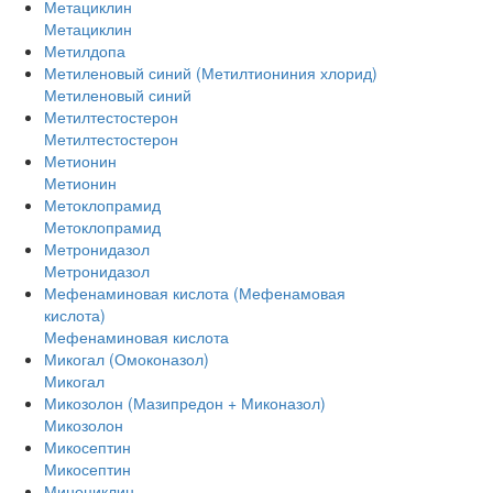
Метациклин
Метациклин
Метилдопа
Метиленовый синий (Метилтиониния хлорид)
Метиленовый синий
Метилтестостерон
Метилтестостерон
Метионин
Метионин
Метоклопрамид
Метоклопрамид
Метронидазол
Метронидазол
Мефенаминовая кислота (Мефенамовая
кислота)
Мефенаминовая кислота
Микогал (Омоконазол)
Микогал
Микозолон (Мазипредон + Миконазол)
Микозолон
Микосептин
Микосептин
Миноциклин