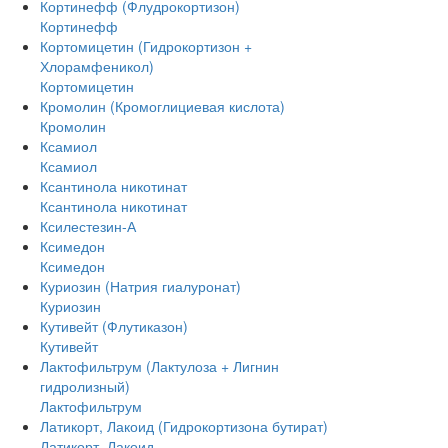
Кортинефф (Флудрокортизон)
Кортинефф
Кортомицетин (Гидрокортизон +
Хлорамфеникол)
Кортомицетин
Кромолин (Кромоглициевая кислота)
Кромолин
Ксамиол
Ксамиол
Ксантинола никотинат
Ксантинола никотинат
Ксилестезин-А
Ксимедон
Ксимедон
Куриозин (Натрия гиалуронат)
Куриозин
Кутивейт (Флутиказон)
Кутивейт
Лактофильтрум (Лактулоза + Лигнин
гидролизный)
Лактофильтрум
Латикорт, Лакоид (Гидрокортизона бутират)
Латикорт, Лакоид