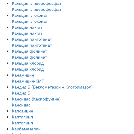
Кальция глицерофосфат
Кальция глицерофосфат
Кальция глюконат
Кальция глюконат
Кальция лактат
Кальция лактат
Кальция пантотенат
Кальция пантотенат
Кальция фолинат
Кальция фолинат
Кальция хлорид
Кальция хлорид
Канамицин
Канамицин-КМП
Кандид Б (Беклометазон + Клотримазол)
Кандид Б
Кансидас (Каспофунгин)
Кансидас
Капсаицин
Каптоприл
Каптоприл
Карбамазепин