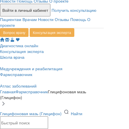
Новости
Помощь
Отзывы
О проекте
Войти в личный кабинет
Получить консультацию
Пациентам
Врачам
Новости
Отзывы
Помощь
О
проекте
Вопрос врачу
Консультация эксперта
Диагностика онлайн
Консультация эксперта
Школа врача
Медучреждения и реабилитация
Фармсправочник
Атлас заболеваний
Главная
Фармсправочник
Глицифоновая мазь
(Глицифон)
Глицифоновая мазь (Глицифон)
Найти