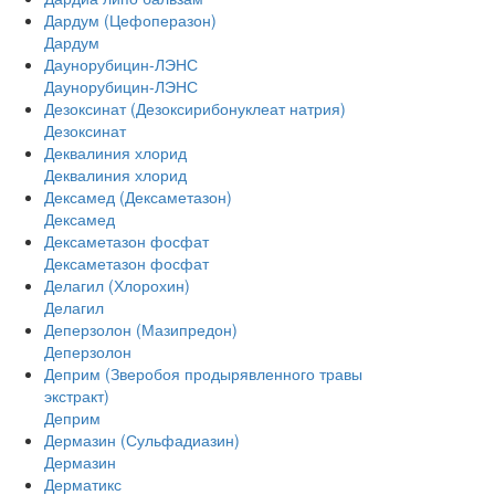
Дардум (Цефоперазон)
Дардум
Даунорубицин-ЛЭНС
Даунорубицин-ЛЭНС
Дезоксинат (Дезоксирибонуклеат натрия)
Дезоксинат
Деквалиния хлорид
Деквалиния хлорид
Дексамед (Дексаметазон)
Дексамед
Дексаметазон фосфат
Дексаметазон фосфат
Делагил (Хлорохин)
Делагил
Деперзолон (Мазипредон)
Деперзолон
Деприм (Зверобоя продырявленного травы
экстракт)
Деприм
Дермазин (Сульфадиазин)
Дермазин
Дерматикс