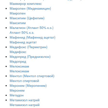
Макмирор комплекс
Макропен (Мидекамицин)
Макропен
Максипим (Цефепим)
Максипим
Малатион (Атлант 50% к.э.)
Атлант 50% к.э.
Мафенид (Мафенид ацетат)
Мафенид ацетат
Медифокс (Перметрин)
Медифокс
Медопред (Преднизолон)
Медопред
Мелоксикам
Мелоксикам
Ментол (Ментол спиртовой)
Ментол спиртовой
Меронем (Меропенем)
Меронем
Метадон
Метамизол натрий
Метамизол натрий