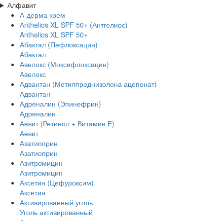
Алфавит
А-дерма крем
Аnthelios XL SPF 50+ (Антгелиос)
Anthelios XL SPF 50+
Абактал (Пефлоксацин)
Абактал
Авелокс (Моксифлоксацин)
Авелокс
Адвантан (Метилпреднизолона ацепонат)
Адвантан
Адреналин (Эпинефрин)
Адреналин
Аевит (Ретинол + Витамин Е)
Аевит
Азатиоприн
Азатиоприн
Азитромицин
Азитромицин
Аксетин (Цефуроксим)
Аксетин
Активированный уголь
Уголь активированный