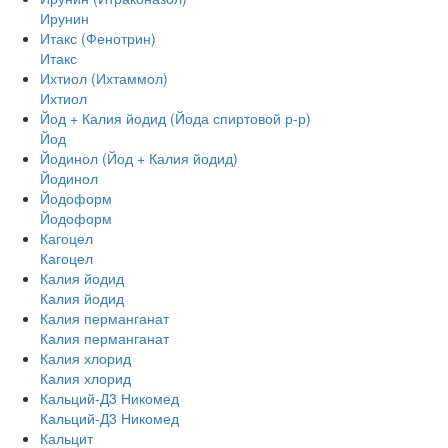
Ирунин
Итакс (Фенотрин)
Итакс
Ихтиол (Ихтаммол)
Ихтиол
Йод + Калия йодид (Йода спиртовой р-р)
Йод
Йодинол (Йод + Калия йодид)
Йодинол
Йодоформ
Йодоформ
Кагоцел
Кагоцел
Калия йодид
Калия йодид
Калия перманганат
Калия перманганат
Калия хлорид
Калия хлорид
Кальций-Д3 Никомед
Кальций-Д3 Никомед
Кальцит