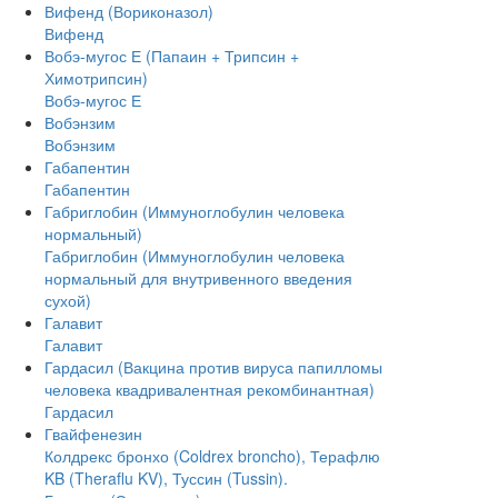
Вифенд (Вориконазол)
Вифенд
Вобэ-мугос Е (Папаин + Трипсин +
Химотрипсин)
Вобэ-мугос Е
Вобэнзим
Вобэнзим
Габапентин
Габапентин
Габриглобин (Иммуноглобулин человека
нормальный)
Габриглобин (Иммуноглобулин человека
нормальный для внутривенного введения
сухой)
Галавит
Галавит
Гардасил (Вакцина против вируса папилломы
человека квадривалентная рекомбинантная)
Гардасил
Гвайфенезин
Колдрекс бронхо (Coldrex broncho), Терафлю
KB (Theraflu KV), Туссин (Tussin).