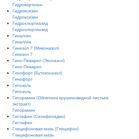
Гидрокортизон
Гидроксизин
Гидроксизин
Гидрохлортиазид
Гидрохлортиазид
Гиналгин
Гиналгин
Гинезол 7 (Миконазол)
Гинезол 7
Гино-Певарил (Эконазол)
Гино-Певарил
Гинофорт (Бутоконазол)
Гинофорт
Гипозоль
Гипозоль
Гипорамин (Облепихи крушиновидной листьев
экстракт)
Гипорамин
Гистафен (Сехифенадин)
Гистафен
Глицифоновая мазь (Глицифон)
Глицифоновая мазь