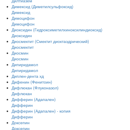
Дилтиазем
Димексид (Диметилсульфоксид)
Димексид
Димоцифон
Димоцифон
Диоксидин (Гидроксиметилхиноксилиндиоксид)
Диоксидин
Диосмектит (Смектит диоктаэдрический)
Диосмектит
Диосмин
Диосмин
Дипиридамол
Дипиридамол
Диплен-дента хд
Дифенин (Фенитоин)
Дифлюкан (Флуконазол)
Дифлюкан
Дифферин (Адапален)
Дифферин
Дифферин (Адапален) - копия
Дифферин
Доксепин
Доксепин