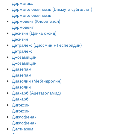
Дерматикс
Дерматоловая мазь (Висмута субгаллат)
Дерматоловая мазь
Дермовейт (Клобетазол)
Дермовейт
Деситин (Цинка оксид)
Деситин
Детралекс (Диосмин + Гесперидин)
Детралекс
Джозамицин
Джозамицин
Диазепам
Диазепам
Диазолин (Мебгидролин)
Диазолин
Диакарб (Ацетазоламид)
Диакарб
Дигоксин
Дигоксин
Диклофенак
Диклофенак
Дилтиазем