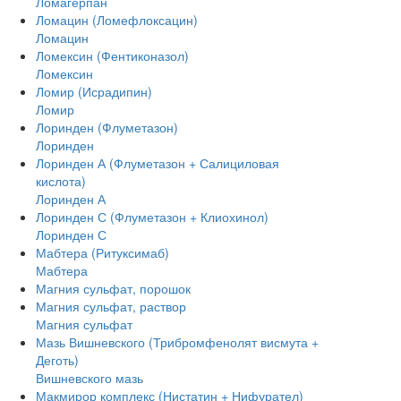
Ломагерпан
Ломацин (Ломефлоксацин)
Ломацин
Ломексин (Фентиконазол)
Ломексин
Ломир (Исрадипин)
Ломир
Лоринден (Флуметазон)
Лоринден
Лоринден А (Флуметазон + Салициловая
кислота)
Лоринден А
Лоринден С (Флуметазон + Клиохинол)
Лоринден С
Мабтера (Ритуксимаб)
Мабтера
Магния сульфат, порошок
Магния сульфат, раствор
Магния сульфат
Мазь Вишневского (Трибромфенолят висмута +
Деготь)
Вишневского мазь
Макмирор комплекс (Нистатин + Нифурател)