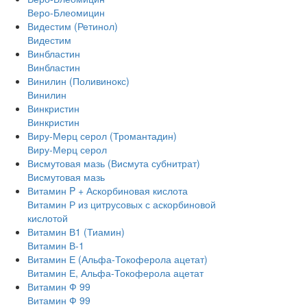
Веро-Блеомицин
Видестим (Ретинол)
Видестим
Винбластин
Винбластин
Винилин (Поливинокс)
Винилин
Винкристин
Винкристин
Виру-Мерц серол (Тромантадин)
Виру-Мерц серол
Висмутовая мазь (Висмута субнитрат)
Висмутовая мазь
Витамин P + Аскорбиновая кислота
Витамин Р из цитрусовых с аскорбиновой
кислотой
Витамин В1 (Тиамин)
Витамин В-1
Витамин Е (Альфа-Токоферола ацетат)
Витамин Е, Альфа-Токоферола ацетат
Витамин Ф 99
Витамин Ф 99