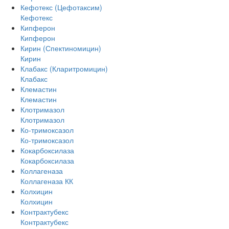
Кефотекс (Цефотаксим)
Кефотекс
Кипферон
Кипферон
Кирин (Спектиномицин)
Кирин
Клабакс (Кларитромицин)
Клабакс
Клемастин
Клемастин
Клотримазол
Клотримазол
Ко-тримоксазол
Ко-тримоксазол
Кокарбоксилаза
Кокарбоксилаза
Коллагеназа
Коллагеназа КК
Колхицин
Колхицин
Контрактубекс
Контрактубекс