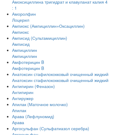
Амоксициллина тригидрат и клавуланат калия 4
: 1
Аморолфин
Лоцерил
Ампиокс (Ампициллин+Оксациллин)
Ампиокс
Амписид (Сультамициллин)
Амписид
Ампициллин
Ампициллин
Амфотерицин B
Амфотерицин B
Анатоксин стафилококковый очищенный жидкий
Анатоксин стафилококковый очищенный жидкий
Антипирин (Феназон)
Антипирин
Антиружер
Апилак (Маточное молочко)
Апилак
Арава (Лефлуномид)
Арава
Аргосульфан (Сульфатиазол серебра)
Аргосульфан