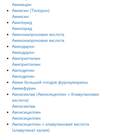
Амикацин
Амиксин (Тилорон)
Амиксин
Амилорид
Амилорид
Аминокапроновая кислота
Аминокапроновая кислота
Амиодарон
Амиодарон
Амитриптилин
Амитриптилин
Амлодипин
Амлодипин
Амми большой плодов фурокумарины
Аммифурин
Амоксиклав (Амоксициллин + Клавулановая
кислота)
Амоксиклав
Амоксициллин
Амоксициллин
Амоксициллин + клавулановая кислота
(клавуланат калия)