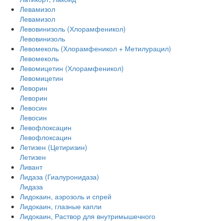
Левамизол
Левамизол
Левовинизоль (Хлорамфеникол)
Левовинизоль
Левомеколь (Хлорамфеникол + Метилурацил)
Левомеколь
Левомицетин (Хлорамфеникол)
Левомицетин
Леворин
Леворин
Левосин
Левосин
Левофлоксацин
Левофлоксацин
Летизен (Цетиризин)
Летизен
Ливант
Лидаза (Гиалуронидаза)
Лидаза
Лидокаин, аэрозоль и спрей
Лидокаин, глазные капли
Лидокаин, Раствор для внутримышечного