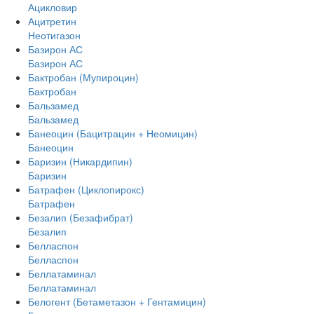
Ацикловир
Ацитретин
Неотигазон
Базирон АС
Базирон АС
Бактробан (Мупироцин)
Бактробан
Бальзамед
Бальзамед
Банеоцин (Бацитрацин + Неомицин)
Банеоцин
Баризин (Никардипин)
Баризин
Батрафен (Циклопирокс)
Батрафен
Безалип (Безафибрат)
Безалип
Белласпон
Белласпон
Беллатаминал
Беллатаминал
Белогент (Бетаметазон + Гентамицин)