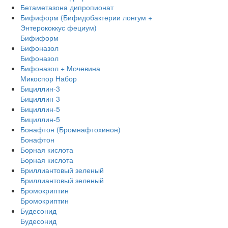
Бетаметазона дипропионат
Бифиформ (Бифидобактерии лонгум +
Энтерококкус фециум)
Бифиформ
Бифоназол
Бифоназол
Бифоназол + Мочевина
Микоспор Набор
Бициллин-3
Бициллин-3
Бициллин-5
Бициллин-5
Бонафтон (Бромнафтохинон)
Бонафтон
Борная кислота
Борная кислота
Бриллиантовый зеленый
Бриллиантовый зеленый
Бромокриптин
Бромокриптин
Будесонид
Будесонид