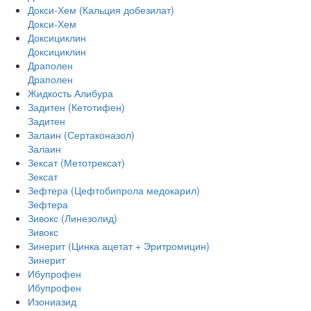
Докси-Хем (Кальция добезилат)
Докси-Хем
Доксициклин
Доксициклин
Драполен
Драполен
Жидкость Алибура
Задитен (Кетотифен)
Задитен
Залаин (Сертаконазол)
Залаин
Зексат (Метотрексат)
Зексат
Зефтера (Цефтобипрола медокарил)
Зефтера
Зивокс (Линезолид)
Зивокс
Зинерит (Цинка ацетат + Эритромицин)
Зинерит
Ибупрофен
Ибупрофен
Изониазид