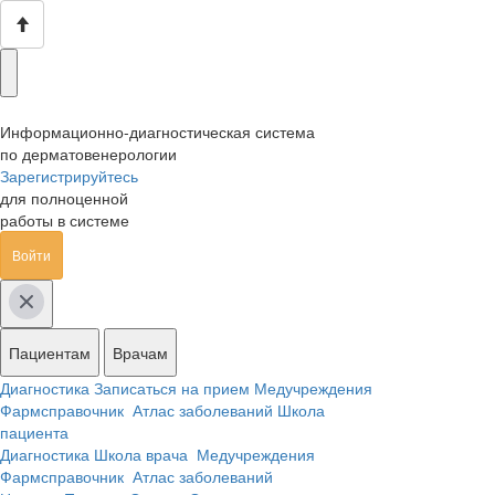
Информационно-диагностическая система
по дерматовенерологии
Зарегистрируйтесь
для полноценной
работы в системе
Войти
Пациентам
Врачам
Диагностика
Записаться на прием
Медучреждения
Фармсправочник
Атлас заболеваний
Школа
пациента
Диагностика
Школа врача
Медучреждения
Фармсправочник
Атлас заболеваний