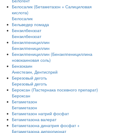
Белогент
Белосалик (Бетаметазон + Салициловая
кислота)
Белосалик
Бельведер помада
Бензилбензоат
Бензилбензоат
Бензилпенициллин
Бензилпенициллин
Бензилпенициллин (Бензилпенициллина
новокаиновая соль)
Бензокаин
Анестезин, Дентиспрей
Березовый деготь
Березовый деготь
Бероксан (Пастернака посевного препарат)
Бероксан
Бетаметазон
Бетаметазон
Бетаметазон натрий фосфат
Бетаметазона валерат
Бетаметазона динатрия фосфат +
Бетаметазона дипропионат