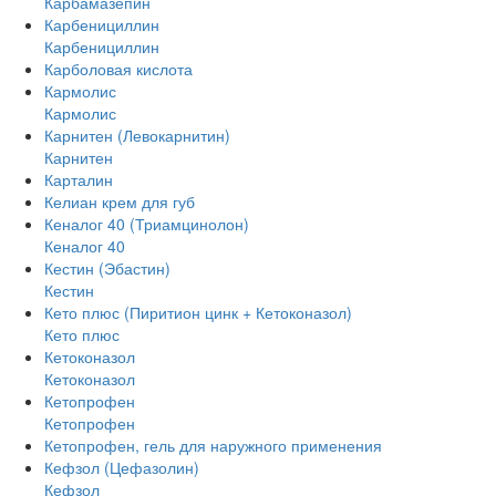
Карбамазепин
Карбенициллин
Карбенициллин
Карболовая кислота
Кармолис
Кармолис
Карнитен (Левокарнитин)
Карнитен
Карталин
Келиан крем для губ
Кеналог 40 (Триамцинолон)
Кеналог 40
Кестин (Эбастин)
Кестин
Кето плюс (Пиритион цинк + Кетоконазол)
Кето плюс
Кетоконазол
Кетоконазол
Кетопрофен
Кетопрофен
Кетопрофен, гель для наружного применения
Кефзол (Цефазолин)
Кефзол