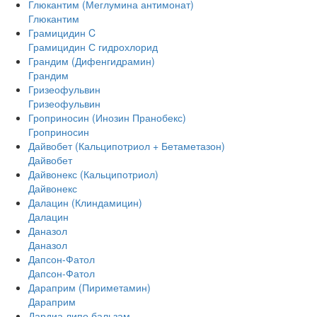
Глюкантим (Меглумина антимонат)
Глюкантим
Грамицидин C
Грамицидин С гидрохлорид
Грандим (Дифенгидрамин)
Грандим
Гризеофульвин
Гризеофульвин
Гроприносин (Инозин Пранобекс)
Гроприносин
Дайвобет (Кальципотриол + Бетаметазон)
Дайвобет
Дайвонекс (Кальципотриол)
Дайвонекс
Далацин (Клиндамицин)
Далацин
Даназол
Даназол
Дапсон-Фатол
Дапсон-Фатол
Дараприм (Пириметамин)
Дараприм
Дардиа липо бальзам