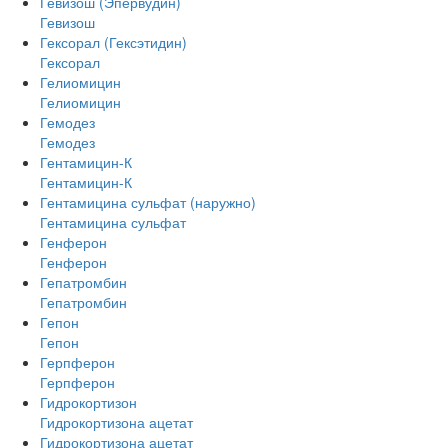
Гевизош (Эпервудин)
Гевизош
Гексорал (Гексэтидин)
Гексорал
Гелиомицин
Гелиомицин
Гемодез
Гемодез
Гентамицин-К
Гентамицин-К
Гентамицина сульфат (наружно)
Гентамицина сульфат
Генферон
Генферон
Гепатромбин
Гепатромбин
Гепон
Гепон
Герпферон
Герпферон
Гидрокортизон
Гидрокортизона ацетат
Гидрокортизона ацетат