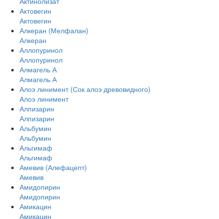
Актинолизат
Актовегин
Актовегин
Алкеран (Мелфалан)
Алкеран
Аллопуринол
Аллопуринол
Алмагель А
Алмагель А
Алоэ линимент (Сок алоэ древовидного)
Алоэ линимент
Алпизарин
Алпизарин
Альбумин
Альбумин
Альгимаф
Альгимаф
Амевив (Алефацепт)
Амевив
Амидопирин
Амидопирин
Амикацин
Амикацин