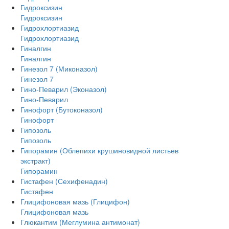
Гидроксизин
Гидроксизин
Гидрохлортиазид
Гидрохлортиазид
Гиналгин
Гиналгин
Гинезол 7 (Миконазол)
Гинезол 7
Гино-Певарил (Эконазол)
Гино-Певарил
Гинофорт (Бутоконазол)
Гинофорт
Гипозоль
Гипозоль
Гипорамин (Облепихи крушиновидной листьев
экстракт)
Гипорамин
Гистафен (Сехифенадин)
Гистафен
Глицифоновая мазь (Глицифон)
Глицифоновая мазь
Глюкантим (Меглумина антимонат)