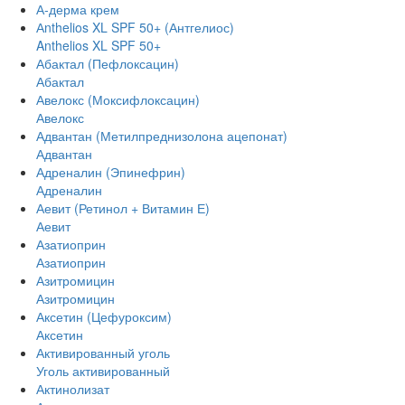
А-дерма крем
Аnthelios XL SPF 50+ (Антгелиос)
Anthelios XL SPF 50+
Абактал (Пефлоксацин)
Абактал
Авелокс (Моксифлоксацин)
Авелокс
Адвантан (Метилпреднизолона ацепонат)
Адвантан
Адреналин (Эпинефрин)
Адреналин
Аевит (Ретинол + Витамин Е)
Аевит
Азатиоприн
Азатиоприн
Азитромицин
Азитромицин
Аксетин (Цефуроксим)
Аксетин
Активированный уголь
Уголь активированный
Актинолизат