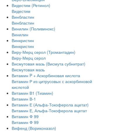
Видестим (Ретинол)
Видестим
Винбластин
Винбластин
Винилин (Поливинокс)
Винилин
Винкристин
Винкристин
Виру-Мерц серол (Тромантадин)
Виру-Мерц серол
Висмутовая мазь (Висмута субнитрат)
Висмутовая мазь
Витамин P + Аскорбиновая кислота
Витамин Р из цитрусовых с аскорбиновой
кислотой
Витамин В1 (Тиамин)
Витамин В-1
Витамин Е (Альфа-Токоферола ацетат)
Витамин Е, Альфа-Токоферола ацетат
Витамин Ф 99
Витамин Ф 99
Вифенд (Вориконазол)