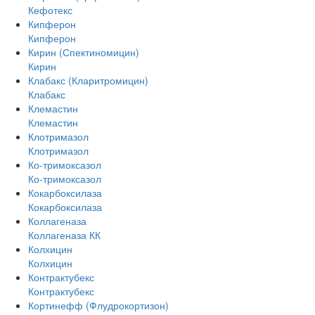
Кефотекс
Кипферон
Кипферон
Кирин (Спектиномицин)
Кирин
Клабакс (Кларитромицин)
Клабакс
Клемастин
Клемастин
Клотримазол
Клотримазол
Ко-тримоксазол
Ко-тримоксазол
Кокарбоксилаза
Кокарбоксилаза
Коллагеназа
Коллагеназа КК
Колхицин
Колхицин
Контрактубекс
Контрактубекс
Кортинефф (Флудрокортизон)