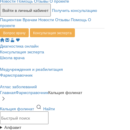
Новости
Помощь
Отзывы
О проекте
Войти в личный кабинет
Получить консультацию
Пациентам
Врачам
Новости
Отзывы
Помощь
О
проекте
Вопрос врачу
Консультация эксперта
Диагностика онлайн
Консультация эксперта
Школа врача
Медучреждения и реабилитация
Фармсправочник
Атлас заболеваний
Главная
Фармсправочник
Кальция фолинат
Кальция фолинат
Найти
Алфавит