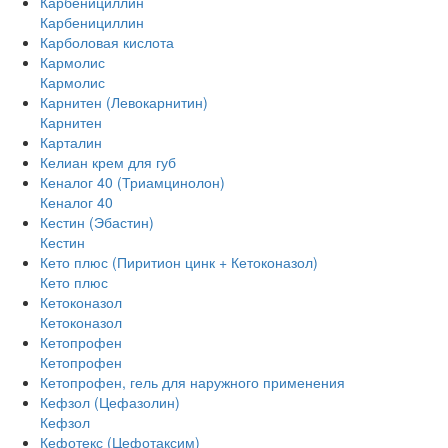
Карбенициллин
Карбенициллин
Карболовая кислота
Кармолис
Кармолис
Карнитен (Левокарнитин)
Карнитен
Карталин
Келиан крем для губ
Кеналог 40 (Триамцинолон)
Кеналог 40
Кестин (Эбастин)
Кестин
Кето плюс (Пиритион цинк + Кетоконазол)
Кето плюс
Кетоконазол
Кетоконазол
Кетопрофен
Кетопрофен
Кетопрофен, гель для наружного применения
Кефзол (Цефазолин)
Кефзол
Кефотекс (Цефотаксим)