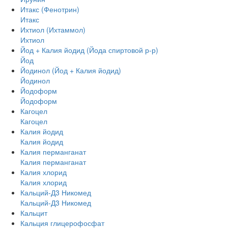
Итакс (Фенотрин)
Итакс
Ихтиол (Ихтаммол)
Ихтиол
Йод + Калия йодид (Йода спиртовой р-р)
Йод
Йодинол (Йод + Калия йодид)
Йодинол
Йодоформ
Йодоформ
Кагоцел
Кагоцел
Калия йодид
Калия йодид
Калия перманганат
Калия перманганат
Калия хлорид
Калия хлорид
Кальций-Д3 Никомед
Кальций-Д3 Никомед
Кальцит
Кальция глицерофосфат