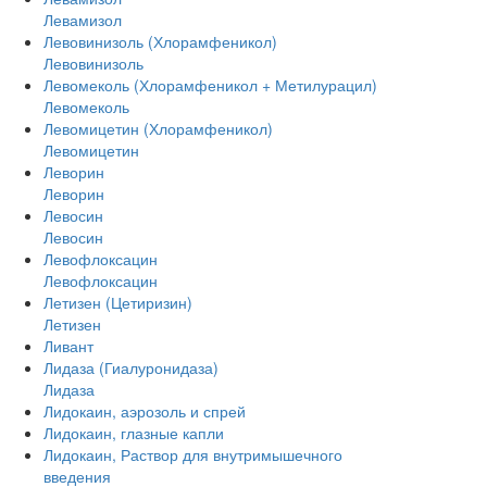
Левамизол
Левовинизоль (Хлорамфеникол)
Левовинизоль
Левомеколь (Хлорамфеникол + Метилурацил)
Левомеколь
Левомицетин (Хлорамфеникол)
Левомицетин
Леворин
Леворин
Левосин
Левосин
Левофлоксацин
Левофлоксацин
Летизен (Цетиризин)
Летизен
Ливант
Лидаза (Гиалуронидаза)
Лидаза
Лидокаин, аэрозоль и спрей
Лидокаин, глазные капли
Лидокаин, Раствор для внутримышечного
введения