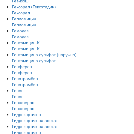
Гевизош
Гексорал (Гексэтидин)
Гексорал
Гелиомицин
Гелиомицин
Гемодез
Гемодез
Гентамицин-К
Гентамицин-К
Гентамицина сульфат (наружно)
Гентамицина сульфат
Генферон
Генферон
Гепатромбин
Гепатромбин
Гепон
Гепон
Герпферон
Герпферон
Гидрокортизон
Гидрокортизона ацетат
Гидрокортизона ацетат
Гидрокортизон