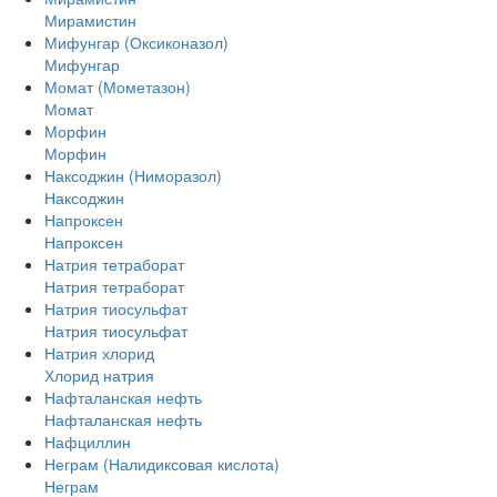
Мирамистин
Мифунгар (Оксиконазол)
Мифунгар
Момат (Мометазон)
Момат
Морфин
Морфин
Наксоджин (Ниморазол)
Наксоджин
Напроксен
Напроксен
Натрия тетраборат
Натрия тетраборат
Натрия тиосульфат
Натрия тиосульфат
Натрия хлорид
Хлорид натрия
Нафталанская нефть
Нафталанская нефть
Нафциллин
Неграм (Налидиксовая кислота)
Неграм