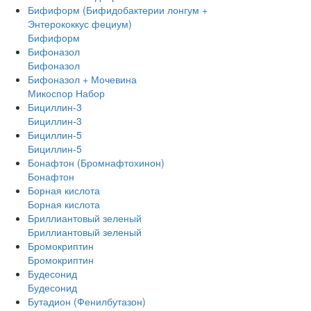
Бифиформ (Бифидобактерии лонгум +
Энтерококкус фециум)
Бифиформ
Бифоназол
Бифоназол
Бифоназол + Мочевина
Микоспор Набор
Бициллин-3
Бициллин-3
Бициллин-5
Бициллин-5
Бонафтон (Бромнафтохинон)
Бонафтон
Борная кислота
Борная кислота
Бриллиантовый зеленый
Бриллиантовый зеленый
Бромокриптин
Бромокриптин
Будесонид
Будесонид
Бутадион (Фенилбутазон)