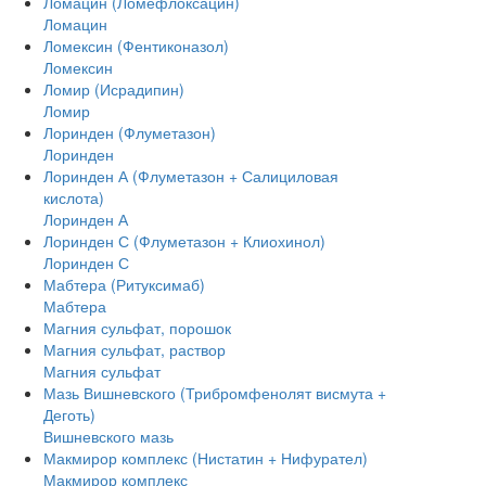
Ломацин (Ломефлоксацин)
Ломацин
Ломексин (Фентиконазол)
Ломексин
Ломир (Исрадипин)
Ломир
Лоринден (Флуметазон)
Лоринден
Лоринден А (Флуметазон + Салициловая
кислота)
Лоринден А
Лоринден С (Флуметазон + Клиохинол)
Лоринден С
Мабтера (Ритуксимаб)
Мабтера
Магния сульфат, порошок
Магния сульфат, раствор
Магния сульфат
Мазь Вишневского (Трибромфенолят висмута +
Деготь)
Вишневского мазь
Макмирор комплекс (Нистатин + Нифурател)
Макмирор комплекс