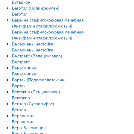
Бутадион
Ваготил (Поликрезулен)
Ваготил
Вакцина стафилококковая лечебная
(Антифагин стафилококковый)
Вакцина стафилококковая лечебная
(Антифагин стафилококковый)
Валерианы настойка
Валерианы настойка
Валтрекс (Валацикловир)
Валтрекс
Ванкомицин
Ванкомицин
Вартек (Подофиллотоксин)
Вартек
Вектавир (Пенцикловир)
Вектавир
Вентер (Сукральфат)
Вентер
Верапамил
Верапамил
Веро-Блеомицин
Веро-Блеомицин