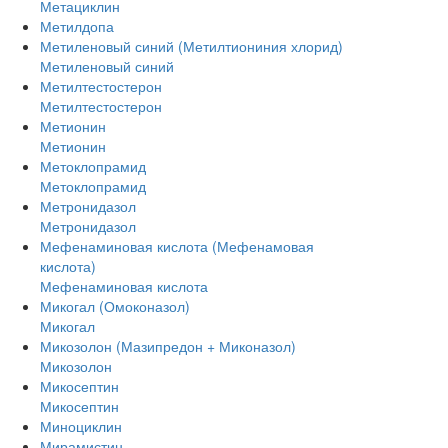
Метациклин
Метилдопа
Метиленовый синий (Метилтиониния хлорид)
Метиленовый синий
Метилтестостерон
Метилтестостерон
Метионин
Метионин
Метоклопрамид
Метоклопрамид
Метронидазол
Метронидазол
Мефенаминовая кислота (Мефенамовая
кислота)
Мефенаминовая кислота
Микогал (Омоконазол)
Микогал
Микозолон (Мазипредон + Миконазол)
Микозолон
Микосептин
Микосептин
Миноциклин
Мирамистин