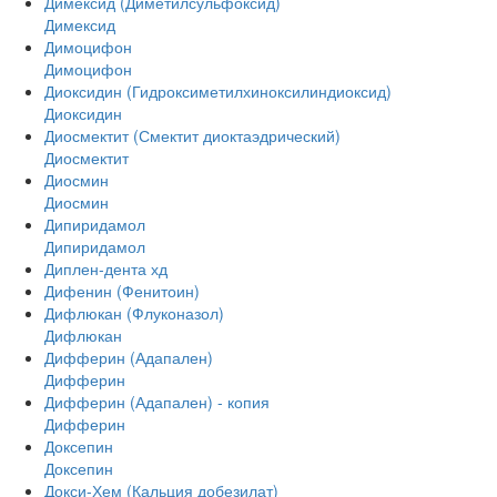
Димексид (Диметилсульфоксид)
Димексид
Димоцифон
Димоцифон
Диоксидин (Гидроксиметилхиноксилиндиоксид)
Диоксидин
Диосмектит (Смектит диоктаэдрический)
Диосмектит
Диосмин
Диосмин
Дипиридамол
Дипиридамол
Диплен-дента хд
Дифенин (Фенитоин)
Дифлюкан (Флуконазол)
Дифлюкан
Дифферин (Адапален)
Дифферин
Дифферин (Адапален) - копия
Дифферин
Доксепин
Доксепин
Докси-Хем (Кальция добезилат)