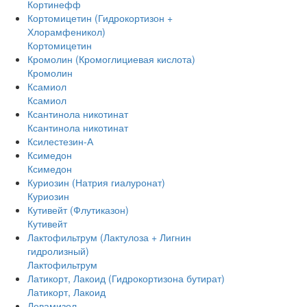
Кортинефф
Кортомицетин (Гидрокортизон +
Хлорамфеникол)
Кортомицетин
Кромолин (Кромоглициевая кислота)
Кромолин
Ксамиол
Ксамиол
Ксантинола никотинат
Ксантинола никотинат
Ксилестезин-А
Ксимедон
Ксимедон
Куриозин (Натрия гиалуронат)
Куриозин
Кутивейт (Флутиказон)
Кутивейт
Лактофильтрум (Лактулоза + Лигнин
гидролизный)
Лактофильтрум
Латикорт, Лакоид (Гидрокортизона бутират)
Латикорт, Лакоид
Левамизол