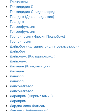
Глюкантим
Грамицидин C
Грамицидин С гидрохлорид
Грандим (Дифенгидрамин)
Грандим
Гризеофульвин
Гризеофульвин
Гроприносин (Инозин Пранобекс)
Гроприносин
Дайвобет (Кальципотриол + Бетаметазон)
Дайвобет
Дайвонекс (Кальципотриол)
Дайвонекс
Далацин (Клиндамицин)
Далацин
Даназол
Даназол
Дапсон-Фатол
Дапсон-Фатол
Дараприм (Пириметамин)
Дараприм
Дардиа липо бальзам
Дардум (Цефоперазон)