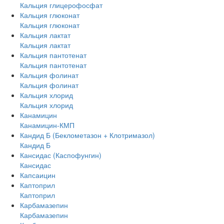
Кальция глицерофосфат
Кальция глюконат
Кальция глюконат
Кальция лактат
Кальция лактат
Кальция пантотенат
Кальция пантотенат
Кальция фолинат
Кальция фолинат
Кальция хлорид
Кальция хлорид
Канамицин
Канамицин-КМП
Кандид Б (Беклометазон + Клотримазол)
Кандид Б
Кансидас (Каспофунгин)
Кансидас
Капсаицин
Каптоприл
Каптоприл
Карбамазепин
Карбамазепин