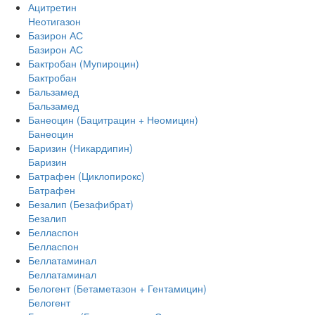
Ацитретин
Неотигазон
Базирон АС
Базирон АС
Бактробан (Мупироцин)
Бактробан
Бальзамед
Бальзамед
Банеоцин (Бацитрацин + Неомицин)
Банеоцин
Баризин (Никардипин)
Баризин
Батрафен (Циклопирокс)
Батрафен
Безалип (Безафибрат)
Безалип
Белласпон
Белласпон
Беллатаминал
Беллатаминал
Белогент (Бетаметазон + Гентамицин)
Белогент