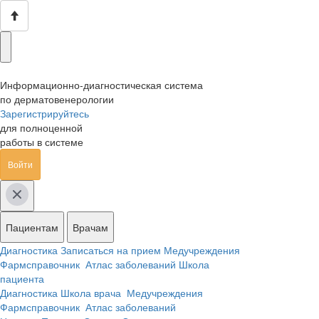
Информационно-диагностическая система
по дерматовенерологии
Зарегистрируйтесь
для полноценной
работы в системе
Войти
Пациентам
Врачам
Диагностика
Записаться на прием
Медучреждения
Фармсправочник
Атлас заболеваний
Школа
пациента
Диагностика
Школа врача
Медучреждения
Фармсправочник
Атлас заболеваний