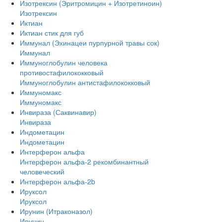
Изотрексин (Эритромицин + Изотретиноин)
Изотрексин
Иктиан
Иктиан стик для губ
Иммунал (Эхинацеи пурпурной травы сок)
Иммунал
Иммуноглобулин человека
противостафилококковый
Иммуноглобулин антистафилококковый
Иммуномакс
Иммуномакс
Инвираза (Саквинавир)
Инвираза
Индометацин
Индометацин
Интерферон альфа
Интерферон альфа-2 рекомбинантный
человеческий
Интерферон альфа-2b
Ируксол
Ируксол
Ирунин (Итраконазол)
Ирунин