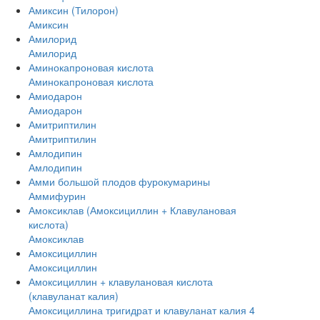
Амиксин (Тилорон)
Амиксин
Амилорид
Амилорид
Аминокапроновая кислота
Аминокапроновая кислота
Амиодарон
Амиодарон
Амитриптилин
Амитриптилин
Амлодипин
Амлодипин
Амми большой плодов фурокумарины
Аммифурин
Амоксиклав (Амоксициллин + Клавулановая
кислота)
Амоксиклав
Амоксициллин
Амоксициллин
Амоксициллин + клавулановая кислота
(клавуланат калия)
Амоксициллина тригидрат и клавуланат калия 4