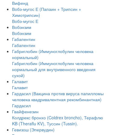
Вифенд
Вобэ-мугос Е (Папаин + Трипсин +
Химотрипсин)
Вобэ-мугос Е
Вобэнзим
Вобэнзим
Габапентин
Габапентин
Габриглобин (Иммуноглобулин человека
нормальный)
Габриглобин (Иммуноглобулин человека
нормальный для внутривенного введения
сухой)
Галавит
Галавит
Гардасил (Вакцина против вируса папилломы
человека квадривалентная рекомбинантная)
Гардасил
Гвайфенезин
Колдрекс бронхо (Coldrex broncho), Терафлю
KB (Theraflu KV), Туссин (Tussin).
Гевизош (Эпервудин)