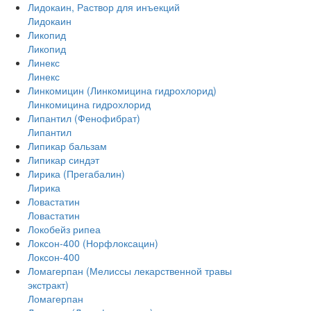
Лидокаин, Раствор для инъекций
Лидокаин
Ликопид
Ликопид
Линекс
Линекс
Линкомицин (Линкомицина гидрохлорид)
Линкомицина гидрохлорид
Липантил (Фенофибрат)
Липантил
Липикар бальзам
Липикар синдэт
Лирика (Прегабалин)
Лирика
Ловастатин
Ловастатин
Локобейз рипеа
Локсон-400 (Норфлоксацин)
Локсон-400
Ломагерпан (Мелиссы лекарственной травы
экстракт)
Ломагерпан