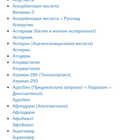
Аскорбиновая кислота
Витамин С
Аскорбиновая кислота + Рутозид
Аскорутин
Аспаркам (Калия и магния аспарагинат)
Аспаркам
Аспирин (Ацетилсалициловая кислота)
Аспирин
Атодерм
Аторвастатин
Аторвастатин
Атрикан 250 (Тенонитрозол)
Атрикан 250
Ауробин (Преднизолона капронат + Лидокаин +
Декспантенол)
Ауробин
Афлодерм (Алклометазон)
Афлодерм
Афобазол
Афобазол
Ацикловир
Ацикловир