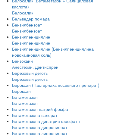
Белосалик (Бетаметазон + Салициловая
кислота)
Белосалик
Бельведер помада
Бензилбензоат
Бензилбензоат
Бензилпенициллин
Бензилпенициллин
Бензилпенициллин (Бензилпенициллина
новокаиновая соль)
Бензокаин
Анестезин, Дентиспрей
Березовый деготь
Березовый деготь
Бероксан (Пастернака посевного препарат)
Бероксан
Бетаметазон
Бетаметазон
Бетаметазон натрий фосфат
Бетаметазона валерат
Бетаметазона динатрия фосфат +
Бетаметазона дипропионат
Бетаметазона дипропионат