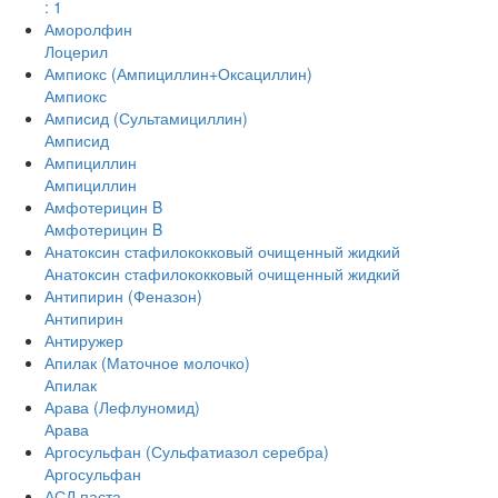
: 1
Аморолфин
Лоцерил
Ампиокс (Ампициллин+Оксациллин)
Ампиокс
Амписид (Сультамициллин)
Амписид
Ампициллин
Ампициллин
Амфотерицин B
Амфотерицин B
Анатоксин стафилококковый очищенный жидкий
Анатоксин стафилококковый очищенный жидкий
Антипирин (Феназон)
Антипирин
Антиружер
Апилак (Маточное молочко)
Апилак
Арава (Лефлуномид)
Арава
Аргосульфан (Сульфатиазол серебра)
Аргосульфан
АСД паста