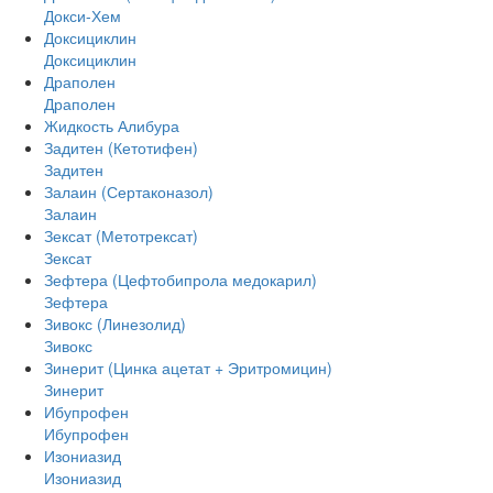
Докси-Хем
Доксициклин
Доксициклин
Драполен
Драполен
Жидкость Алибура
Задитен (Кетотифен)
Задитен
Залаин (Сертаконазол)
Залаин
Зексат (Метотрексат)
Зексат
Зефтера (Цефтобипрола медокарил)
Зефтера
Зивокс (Линезолид)
Зивокс
Зинерит (Цинка ацетат + Эритромицин)
Зинерит
Ибупрофен
Ибупрофен
Изониазид
Изониазид