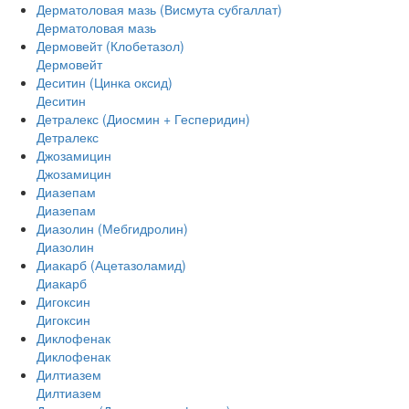
Дерматоловая мазь (Висмута субгаллат)
Дерматоловая мазь
Дермовейт (Клобетазол)
Дермовейт
Деситин (Цинка оксид)
Деситин
Детралекс (Диосмин + Гесперидин)
Детралекс
Джозамицин
Джозамицин
Диазепам
Диазепам
Диазолин (Мебгидролин)
Диазолин
Диакарб (Ацетазоламид)
Диакарб
Дигоксин
Дигоксин
Диклофенак
Диклофенак
Дилтиазем
Дилтиазем