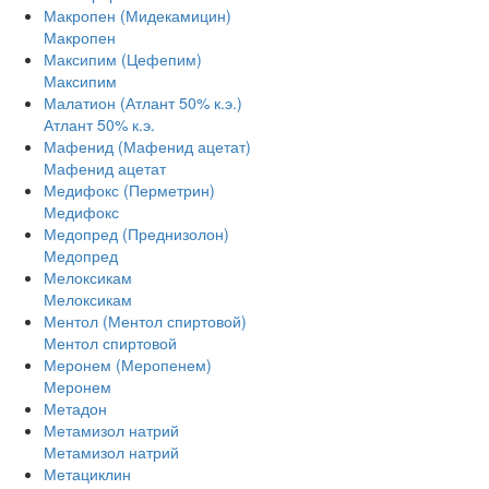
Макропен (Мидекамицин)
Макропен
Максипим (Цефепим)
Максипим
Малатион (Атлант 50% к.э.)
Атлант 50% к.э.
Мафенид (Мафенид ацетат)
Мафенид ацетат
Медифокс (Перметрин)
Медифокс
Медопред (Преднизолон)
Медопред
Мелоксикам
Мелоксикам
Ментол (Ментол спиртовой)
Ментол спиртовой
Меронем (Меропенем)
Меронем
Метадон
Метамизол натрий
Метамизол натрий
Метациклин