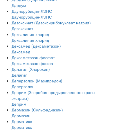
Дардум
Даунорубицин-ЛЭНС
Даунорубицин-ЛЭНС
Дезоксинат (Дезоксирибонуклеат натрия)
Дезоксинат
Деквалиния хлорид
Деквалиния хлорид
Дексамед (Дексаметазон)
Дексамед
Дексаметазон фосфат
Дексаметазон фосфат
Делагил (Хлорохин)
Делагил
Деперзолон (Мазипредон)
Деперзолон
Деприм (Зверобоя продырявленного травы
экстракт)
Деприм
Дермазин (Сульфадиазин)
Дермазин
Дерматикс
Дерматикс