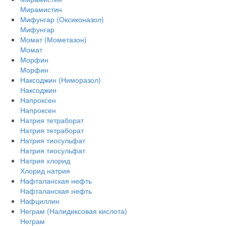
Мирамистин
Мифунгар (Оксиконазол)
Мифунгар
Момат (Мометазон)
Момат
Морфин
Морфин
Наксоджин (Ниморазол)
Наксоджин
Напроксен
Напроксен
Натрия тетраборат
Натрия тетраборат
Натрия тиосульфат
Натрия тиосульфат
Натрия хлорид
Хлорид натрия
Нафталанская нефть
Нафталанская нефть
Нафциллин
Неграм (Налидиксовая кислота)
Неграм