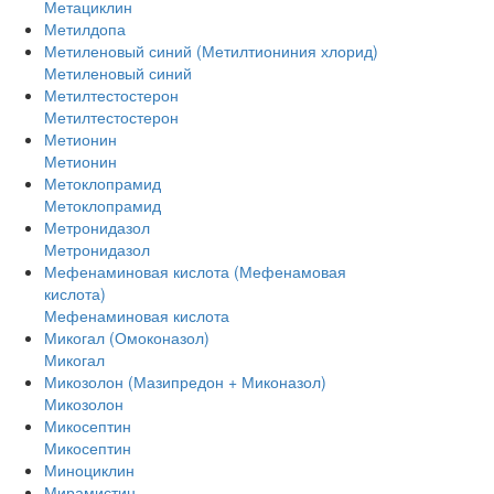
Метациклин
Метилдопа
Метиленовый синий (Метилтиониния хлорид)
Метиленовый синий
Метилтестостерон
Метилтестостерон
Метионин
Метионин
Метоклопрамид
Метоклопрамид
Метронидазол
Метронидазол
Мефенаминовая кислота (Мефенамовая
кислота)
Мефенаминовая кислота
Микогал (Омоконазол)
Микогал
Микозолон (Мазипредон + Миконазол)
Микозолон
Микосептин
Микосептин
Миноциклин
Мирамистин