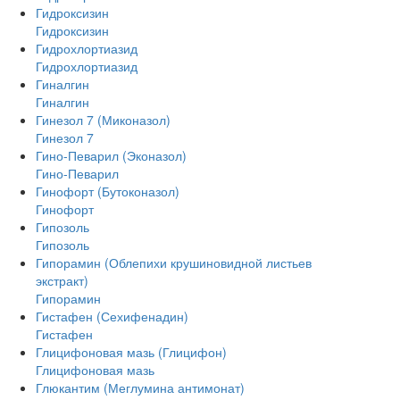
Гидроксизин
Гидроксизин
Гидрохлортиазид
Гидрохлортиазид
Гиналгин
Гиналгин
Гинезол 7 (Миконазол)
Гинезол 7
Гино-Певарил (Эконазол)
Гино-Певарил
Гинофорт (Бутоконазол)
Гинофорт
Гипозоль
Гипозоль
Гипорамин (Облепихи крушиновидной листьев
экстракт)
Гипорамин
Гистафен (Сехифенадин)
Гистафен
Глицифоновая мазь (Глицифон)
Глицифоновая мазь
Глюкантим (Меглумина антимонат)