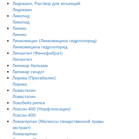
Лидокаин, Раствор для инъекций
Лидокаин
Ликопид
Ликопид
Линекс
Линекс
Линкомицин (Линкомицина гидрохлорид)
Линкомицина гидрохлорид
Липантил (Фенофибрат)
Липантил
Липикар бальзам
Липикар синдэт
Лирика (Прегабалин)
Лирика
Ловастатин
Ловастатин
Локобейз рипеа
Локсон-400 (Норфлоксацин)
Локсон-400
Ломагерпан (Мелиссы лекарственной травы
экстракт)
Ломагерпан