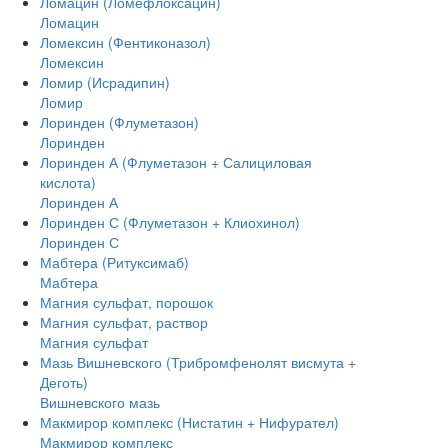
Ломацин (Ломефлоксацин)
Ломацин
Ломексин (Фентиконазол)
Ломексин
Ломир (Исрадипин)
Ломир
Лоринден (Флуметазон)
Лоринден
Лоринден А (Флуметазон + Салициловая
кислота)
Лоринден А
Лоринден С (Флуметазон + Клиохинол)
Лоринден С
Мабтера (Ритуксимаб)
Мабтера
Магния сульфат, порошок
Магния сульфат, раствор
Магния сульфат
Мазь Вишневского (Трибромфенолят висмута +
Деготь)
Вишневского мазь
Макмирор комплекс (Нистатин + Нифурател)
Макмирор комплекс