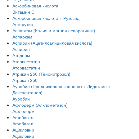
Аскорбиновая кислота
Витамин С
Аскорбиновая кислота + Рутозид
Аскорутин
Аспаркам (Калия и магния аспарагинат)
Аспаркам
Аспирин (Ацетилсалициловая кислота)
Аспирин
Атодерм
Аторвастатин
Аторвастатин
Атрикан 250 (Тенонитрозол)
Атрикан 250
Ауробин (Преднизолона капронат + Лидокаин +
Декспантенол)
Ауробин
Афлодерм (Алклометазон)
Афлодерм
Афобазол
Афобазол
Ацикловир
Ацикловир