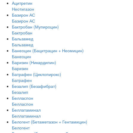
Ацитретин
Неотигазон
Базирон АС
Базирон АС
Бактробан (Мупироцин)
Бактробан
Бальзамед
Бальзамед
Банеоцин (Бацитрацин + Неомицин)
Банеоцин
Баризин (Никардипин)
Баризин
Батрафен (Циклопирокс)
Батрафен
Безалип (Безафибрат)
Безалип
Белласпон
Белласпон
Беллатаминал
Беллатаминал
Белогент (Бетаметазон + Гентамицин)
Белогент