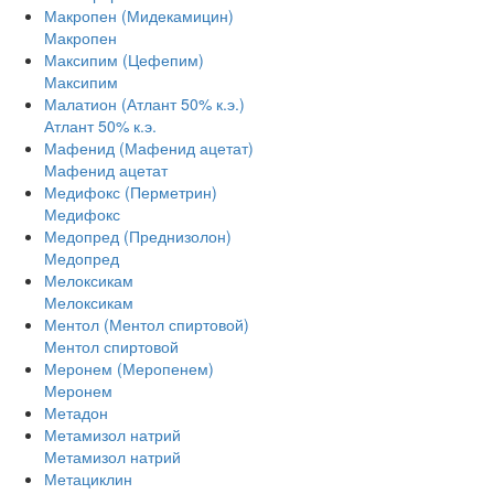
Макропен (Мидекамицин)
Макропен
Максипим (Цефепим)
Максипим
Малатион (Атлант 50% к.э.)
Атлант 50% к.э.
Мафенид (Мафенид ацетат)
Мафенид ацетат
Медифокс (Перметрин)
Медифокс
Медопред (Преднизолон)
Медопред
Мелоксикам
Мелоксикам
Ментол (Ментол спиртовой)
Ментол спиртовой
Меронем (Меропенем)
Меронем
Метадон
Метамизол натрий
Метамизол натрий
Метациклин