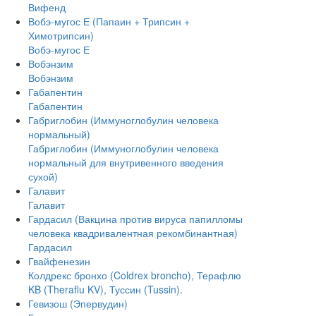
Вифенд
Вобэ-мугос Е (Папаин + Трипсин +
Химотрипсин)
Вобэ-мугос Е
Вобэнзим
Вобэнзим
Габапентин
Габапентин
Габриглобин (Иммуноглобулин человека
нормальный)
Габриглобин (Иммуноглобулин человека
нормальный для внутривенного введения
сухой)
Галавит
Галавит
Гардасил (Вакцина против вируса папилломы
человека квадривалентная рекомбинантная)
Гардасил
Гвайфенезин
Колдрекс бронхо (Coldrex broncho), Терафлю
KB (Theraflu KV), Туссин (Tussin).
Гевизош (Эпервудин)