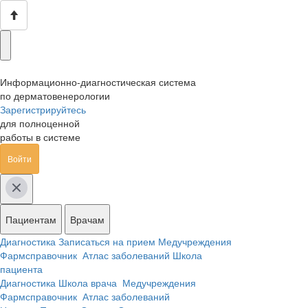
Информационно-диагностическая система
по дерматовенерологии
Зарегистрируйтесь
для полноценной
работы в системе
Войти
Пациентам
Врачам
Диагностика
Записаться на прием
Медучреждения
Фармсправочник
Атлас заболеваний
Школа
пациента
Диагностика
Школа врача
Медучреждения
Фармсправочник
Атлас заболеваний