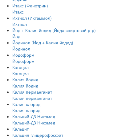
Итакс (Фенотрин)
Итакс
Ихтиол (Ихтаммол)
Ихтиол
Йод + Калия йодид (Йода спиртовой р-р)
Йод
Йодинол (Йод + Калия йодид)
Йодинол
Йодоформ
Йодоформ
Кагоцел
Кагоцел
Калия йодид
Калия йодид
Калия перманганат
Калия перманганат
Калия хлорид
Калия хлорид
Кальций-Д3 Никомед
Кальций-Д3 Никомед
Кальцит
Кальция глицерофосфат