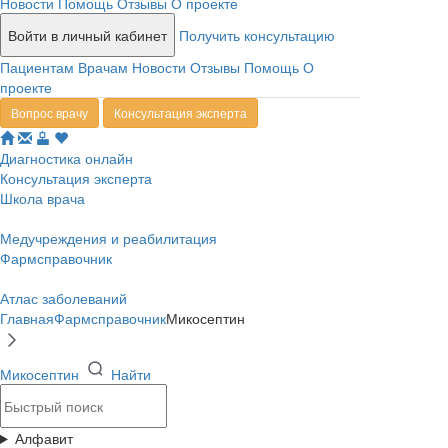
Новости
Помощь
Отзывы
О проекте
Войти в личный кабинет
Получить консультацию
Пациентам
Врачам
Новости
Отзывы
Помощь
О
проекте
Вопрос врачу
Консультация эксперта
Диагностика онлайн
Консультация эксперта
Школа врача
Медучреждения и реабилитация
Фармсправочник
Атлас заболеваний
Главная
Фармсправочник
Микосептин
Микосептин
Найти
Алфавит