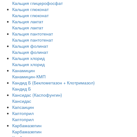
Кальция глицерофосфат
Кальция глюконат
Кальция глюконат
Кальция лактат
Кальция лактат
Кальция пантотенат
Кальция пантотенат
Кальция фолинат
Кальция фолинат
Кальция хлорид
Кальция хлорид
Канамицин
Канамицин-КМП
Кандид Б (Беклометазон + Клотримазол)
Кандид Б
Кансидас (Каспофунгин)
Кансидас
Капсаицин
Каптоприл
Каптоприл
Карбамазепин
Карбамазепин