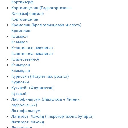
Кортинефф
Кортомицетин (Гидрокортизон +
Хлорамфеникол)
Кортомицетин
Кромолин (Кромоглициевая кислота)
Кромолин
Ксамиол
Ксамиол
Ксантинола никотинат
Ксантинола никотинат
Ксилестезин-А
Ксимедон
Ксимедон
Куриозин (Натрия гиалуронат)
Куриозин
Кутивейт (Флутиказон)
Кутивейт
Лактофильтрум (Лактулоза + Лигнин
гидролизный)
Лактофильтрум
Латикорт, Лакоид (Гидрокортизона бутират)
Латикорт, Лакоид
Левамизол