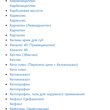
Карбенициллин
Карбенициллин
Карболовая кислота
Кармолис
Кармолис
Карнитен (Левокарнитин)
Карнитен
Карталин
Келиан крем для губ
Кеналог 40 (Триамцинолон)
Кеналог 40
Кестин (Эбастин)
Кестин
Кето плюс (Пиритион цинк + Кетоконазол)
Кето плюс
Кетоконазол
Кетоконазол
Кетопрофен
Кетопрофен
Кетопрофен, гель для наружного применения
Кефзол (Цефазолин)
Кефзол
Кефотекс (Цефотаксим)