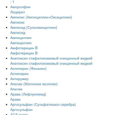
: 1
Аморолфин
Лоцерил
Ампиокс (Ампициллин+Оксациллин)
Ампиокс
Амписид (Сультамициллин)
Амписид
Ампициллин
Ампициллин
Амфотерицин B
Амфотерицин B
Анатоксин стафилококковый очищенный жидкий
Анатоксин стафилококковый очищенный жидкий
Антипирин (Феназон)
Антипирин
Антиружер
Апилак (Маточное молочко)
Апилак
Арава (Лефлуномид)
Арава
Аргосульфан (Сульфатиазол серебра)
Аргосульфан
АСД паста