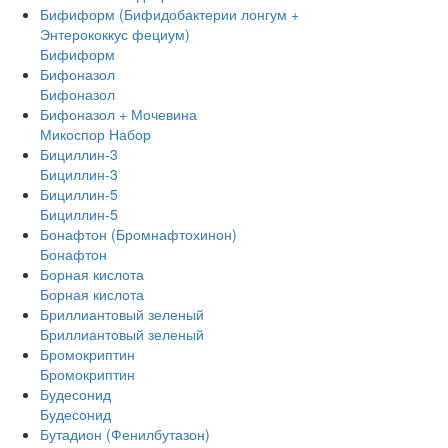
Бифиформ (Бифидобактерии лонгум +
Энтерококкус фециум)
Бифиформ
Бифоназол
Бифоназол
Бифоназол + Мочевина
Микоспор Набор
Бициллин-3
Бициллин-3
Бициллин-5
Бициллин-5
Бонафтон (Бромнафтохинон)
Бонафтон
Борная кислота
Борная кислота
Бриллиантовый зеленый
Бриллиантовый зеленый
Бромокриптин
Бромокриптин
Будесонид
Будесонид
Бутадион (Фенилбутазон)