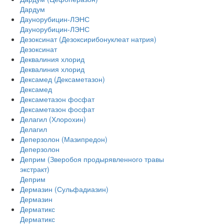
Дардум
Даунорубицин-ЛЭНС
Даунорубицин-ЛЭНС
Дезоксинат (Дезоксирибонуклеат натрия)
Дезоксинат
Деквалиния хлорид
Деквалиния хлорид
Дексамед (Дексаметазон)
Дексамед
Дексаметазон фосфат
Дексаметазон фосфат
Делагил (Хлорохин)
Делагил
Деперзолон (Мазипредон)
Деперзолон
Деприм (Зверобоя продырявленного травы
экстракт)
Деприм
Дермазин (Сульфадиазин)
Дермазин
Дерматикс
Дерматикс