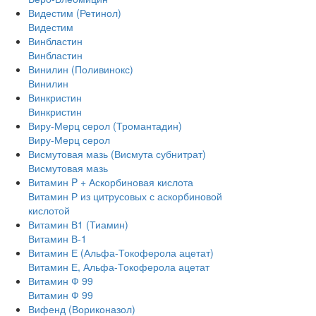
Видестим (Ретинол)
Видестим
Винбластин
Винбластин
Винилин (Поливинокс)
Винилин
Винкристин
Винкристин
Виру-Мерц серол (Тромантадин)
Виру-Мерц серол
Висмутовая мазь (Висмута субнитрат)
Висмутовая мазь
Витамин P + Аскорбиновая кислота
Витамин Р из цитрусовых с аскорбиновой
кислотой
Витамин В1 (Тиамин)
Витамин В-1
Витамин Е (Альфа-Токоферола ацетат)
Витамин Е, Альфа-Токоферола ацетат
Витамин Ф 99
Витамин Ф 99
Вифенд (Вориконазол)