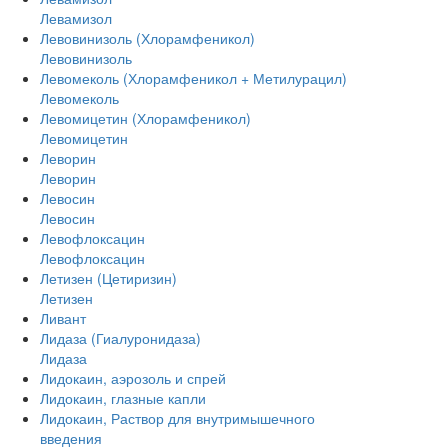
Левамизол
Левовинизоль (Хлорамфеникол)
Левовинизоль
Левомеколь (Хлорамфеникол + Метилурацил)
Левомеколь
Левомицетин (Хлорамфеникол)
Левомицетин
Леворин
Леворин
Левосин
Левосин
Левофлоксацин
Левофлоксацин
Летизен (Цетиризин)
Летизен
Ливант
Лидаза (Гиалуронидаза)
Лидаза
Лидокаин, аэрозоль и спрей
Лидокаин, глазные капли
Лидокаин, Раствор для внутримышечного
введения