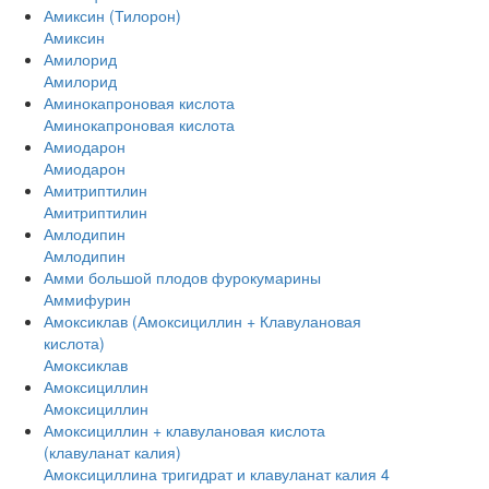
Амиксин (Тилорон)
Амиксин
Амилорид
Амилорид
Аминокапроновая кислота
Аминокапроновая кислота
Амиодарон
Амиодарон
Амитриптилин
Амитриптилин
Амлодипин
Амлодипин
Амми большой плодов фурокумарины
Аммифурин
Амоксиклав (Амоксициллин + Клавулановая
кислота)
Амоксиклав
Амоксициллин
Амоксициллин
Амоксициллин + клавулановая кислота
(клавуланат калия)
Амоксициллина тригидрат и клавуланат калия 4