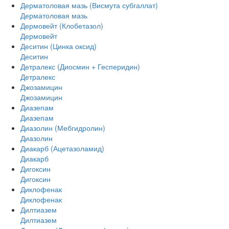
Дерматоловая мазь (Висмута субгаллат)
Дерматоловая мазь
Дермовейт (Клобетазол)
Дермовейт
Деситин (Цинка оксид)
Деситин
Детралекс (Диосмин + Гесперидин)
Детралекс
Джозамицин
Джозамицин
Диазепам
Диазепам
Диазолин (Мебгидролин)
Диазолин
Диакарб (Ацетазоламид)
Диакарб
Дигоксин
Дигоксин
Диклофенак
Диклофенак
Дилтиазем
Дилтиазем