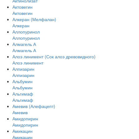
Актинолизат
Актовегин
Актовегин
Алкеран (Мелфалан)
Алкеран
Аллопуринол
Аллопуринол
Алмагель А
Алмагель А
Алоэ линимент (Сок алоэ древовидного)
Алоэ линимент
Алпизарин
Алпизарин
Альбумин
Альбумин
Альгимаф
Альгимаф
Амевив (Алефацепт)
Амевив
Амидопирин
Амидопирин
Амикацин
Амикацин