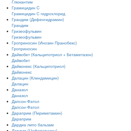
Глюкантим
Грамицидин C
Грамицидин С гидрохлорид
Грандим (Дифенгидрамин)
Грандим
Гризеофульвин
Гризеофульвин
Гроприносин (Инозин Пранобекс)
Гроприносин
Дайвобет (Кальципотриол + Бетаметазон)
Дайвобет
Дайвонекс (Кальципотриол)
Дайвонекс
Далацин (Клиндамицин)
Далацин
Даназол
Даназол
Дапсон-Фатол
Дапсон-Фатол
Дараприм (Пириметамин)
Дараприм
Дардиа липо бальзам
Дардум (Цефоперазон)