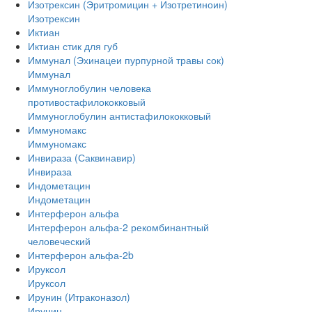
Изотрексин (Эритромицин + Изотретиноин)
Изотрексин
Иктиан
Иктиан стик для губ
Иммунал (Эхинацеи пурпурной травы сок)
Иммунал
Иммуноглобулин человека
противостафилококковый
Иммуноглобулин антистафилококковый
Иммуномакс
Иммуномакс
Инвираза (Саквинавир)
Инвираза
Индометацин
Индометацин
Интерферон альфа
Интерферон альфа-2 рекомбинантный
человеческий
Интерферон альфа-2b
Ируксол
Ируксол
Ирунин (Итраконазол)
Ирунин