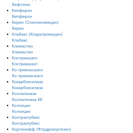
Кефотекс
Кипферон
Кипферон
Кирин (Спектиномицин)
Кирин
Клабакс (Кларитромицин)
Клабакс
Клемастин
Клемастин
Клотримазол
Клотримазол
Ко-тримоксазол
Ко-тримоксазол
Кокарбоксилаза
Кокарбоксилаза
Коллагеназа
Коллагеназа КК
Колхицин
Колхицин
Контрактубекс
Контрактубекс
Кортинефф (Флудрокортизон)