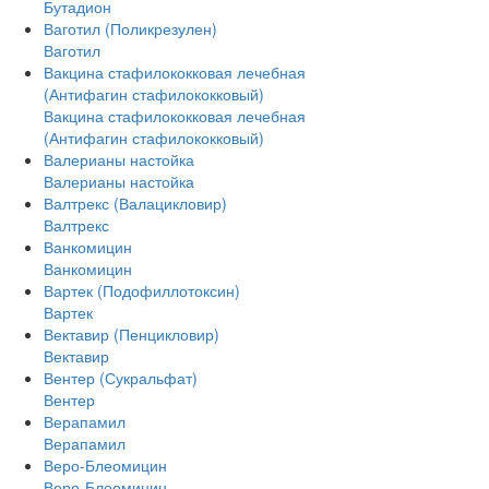
Бутадион
Ваготил (Поликрезулен)
Ваготил
Вакцина стафилококковая лечебная
(Антифагин стафилококковый)
Вакцина стафилококковая лечебная
(Антифагин стафилококковый)
Валерианы настойка
Валерианы настойка
Валтрекс (Валацикловир)
Валтрекс
Ванкомицин
Ванкомицин
Вартек (Подофиллотоксин)
Вартек
Вектавир (Пенцикловир)
Вектавир
Вентер (Сукральфат)
Вентер
Верапамил
Верапамил
Веро-Блеомицин
Веро-Блеомицин