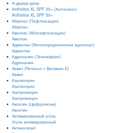
А-дерма крем
Аnthelios XL SPF 50+ (Антгелиос)
Anthelios XL SPF 50+
Абактал (Пефлоксацин)
Абактал
Авелокс (Моксифлоксацин)
Авелокс
Адвантан (Метилпреднизолона ацепонат)
Адвантан
Адреналин (Эпинефрин)
Адреналин
Аевит (Ретинол + Витамин Е)
Аевит
Азатиоприн
Азатиоприн
Азитромицин
Азитромицин
Аксетин (Цефуроксим)
Аксетин
Активированный уголь
Уголь активированный
Актинолизат