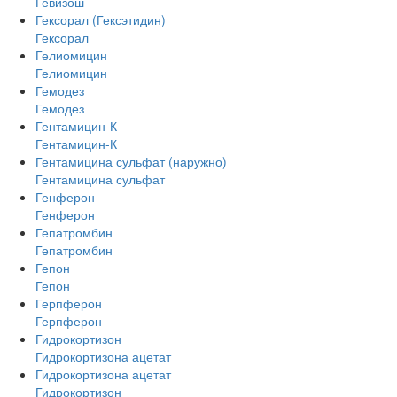
Гевизош
Гексорал (Гексэтидин)
Гексорал
Гелиомицин
Гелиомицин
Гемодез
Гемодез
Гентамицин-К
Гентамицин-К
Гентамицина сульфат (наружно)
Гентамицина сульфат
Генферон
Генферон
Гепатромбин
Гепатромбин
Гепон
Гепон
Герпферон
Герпферон
Гидрокортизон
Гидрокортизона ацетат
Гидрокортизона ацетат
Гидрокортизон