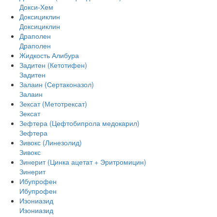
Докси-Хем
Доксициклин
Доксициклин
Драполен
Драполен
Жидкость Алибура
Задитен (Кетотифен)
Задитен
Залаин (Сертаконазол)
Залаин
Зексат (Метотрексат)
Зексат
Зефтера (Цефтобипрола медокарил)
Зефтера
Зивокс (Линезолид)
Зивокс
Зинерит (Цинка ацетат + Эритромицин)
Зинерит
Ибупрофен
Ибупрофен
Изониазид
Изониазид