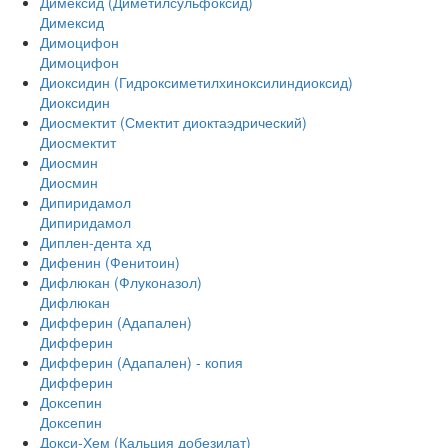
Димексид (Диметилсульфоксид)
Димексид
Димоцифон
Димоцифон
Диоксидин (Гидроксиметилхиноксилиндиоксид)
Диоксидин
Диосмектит (Смектит диоктаэдрический)
Диосмектит
Диосмин
Диосмин
Дипиридамол
Дипиридамол
Диплен-дента хд
Дифенин (Фенитоин)
Дифлюкан (Флуконазол)
Дифлюкан
Дифферин (Адапален)
Дифферин
Дифферин (Адапален) - копия
Дифферин
Доксепин
Доксепин
Докси-Хем (Кальция добезилат)