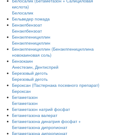
Белосалик (Бетаметазон + Салициловая
кислота)
Белосалик
Бельведер помада
Бензилбензоат
Бензилбензоат
Бензилпенициллин
Бензилпенициллин
Бензилпенициллин (Бензилпенициллина
новокаиновая соль)
Бензокаин
Анестезин, Дентиспрей
Березовый деготь
Березовый деготь
Бероксан (Пастернака посевного препарат)
Бероксан
Бетаметазон
Бетаметазон
Бетаметазон натрий фосфат
Бетаметазона валерат
Бетаметазона динатрия фосфат +
Бетаметазона дипропионат
Бетаметазона дипропионат