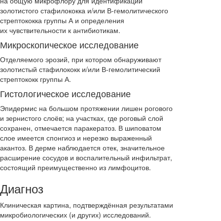
на общую микрофлору для идентификации
золотистого стафилококка и/или В-гемолитического
стрептококка группы А и определения
их чувствительности к антибиотикам.
Микроскопическое исследование
Отделяемого эрозий, при котором обнаруживают
золотистый стафилококк и/или В-гемолитический
стрептококк группы А.
Гистологическое исследование
Эпидермис на большом протяжении лишен рогового
и зернистого слоёв; на участках, где роговый слой
сохранен, отмечается паракератоз. В шиповатом
слое имеется спонгиоз и нерезко выраженный
акантоз. В дерме наблюдается отек, значительное
расширение сосудов и воспалительный инфильтрат,
состоящий преимущественно из лимфоцитов.
Диагноз
Клиническая картина, подтверждённая результатами
микробиологических (и других) исследований.