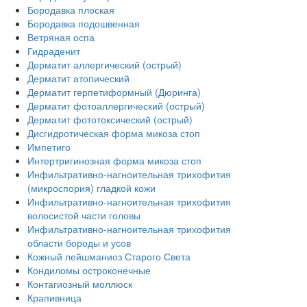
Бородавка плоская
Бородавка подошвенная
Ветряная оспа
Гидраденит
Дерматит аллергический (острый)
Дерматит атопический
Дерматит герпетиформный (Дюринга)
Дерматит фотоаллергический (острый)
Дерматит фототоксический (острый)
Дисгидротическая форма микоза стоп
Импетиго
Интертригинозная форма микоза стоп
Инфильтративно-нагноительная трихофития
(микроспория) гладкой кожи
Инфильтративно-нагноительная трихофития
волосистой части головы
Инфильтративно-нагноительная трихофития
области бороды и усов
Кожный лейшманиоз Старого Света
Кондиломы остроконечные
Контагиозный моллюск
Крапивница