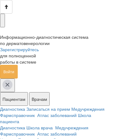
Информационно-диагностическая система
по дерматовенерологии
Зарегистрируйтесь
для полноценной
работы в системе
Войти
Пациентам
Врачам
Диагностика
Записаться на прием
Медучреждения
Фармсправочник
Атлас заболеваний
Школа
пациента
Диагностика
Школа врача
Медучреждения
Фармсправочник
Атлас заболеваний