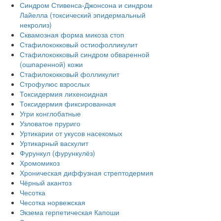
Синдром Стивенса-Джонсона и синдром
Лайелла (токсический эпидермальный
некролиз)
Сквамозная форма микоза стоп
Стафилококковый остиофолликулит
Стафилококковый синдром обваренной
(ошпаренной) кожи
Стафилококковый фолликулит
Строфулюс взрослых
Токсидермия лихеноидная
Токсидермия фиксированная
Угри конглобатные
Узловатое пруриго
Уртикарии от укусов насекомых
Уртикарный васкулит
Фурункул (фурункулёз)
Хромомикоз
Хроническая диффузная стрептодермия
Чёрный акантоз
Чесотка
Чесотка норвежская
Экзема герпетическая Капоши