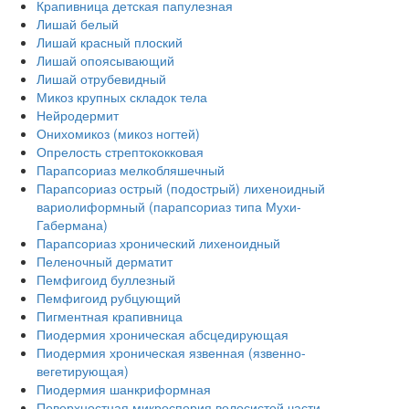
Крапивница детская папулезная
Лишай белый
Лишай красный плоский
Лишай опоясывающий
Лишай отрубевидный
Микоз крупных складок тела
Нейродермит
Онихомикоз (микоз ногтей)
Опрелость стрептококковая
Парапсориаз мелкобляшечный
Парапсориаз острый (подострый) лихеноидный
вариолиформный (парапсориаз типа Мухи-
Габермана)
Парапсориаз хронический лихеноидный
Пеленочный дерматит
Пемфигоид буллезный
Пемфигоид рубцующий
Пигментная крапивница
Пиодермия хроническая абсцедирующая
Пиодермия хроническая язвенная (язвенно-
вегетирующая)
Пиодермия шанкриформная
Поверхностная микроспория волосистой части