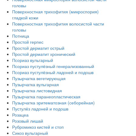
головы
Поверхностная трихофития (микроспория)
гладкой кожи
Поверхностная трихофития волосистой части
головы
Потница
Простой герпес
Простой дерматит острый
Простой дерматит хронический
Псориаз вульгарный
Псориаз пустулёзный генерализованный
Псориаз пустулёзный ладоней и подошв
Пузырчатка вегетирующая
Пузырчатка вульгарная
Пузырчатка листовидная
Пузырчатка паранеопластическая
Пузырчатка эритематозная (себорейная)
Пустулёз ладоней и подошв
Розацеа
Розовый лишай
Рубромикоз кистей и стоп
Сикоз вульгарный