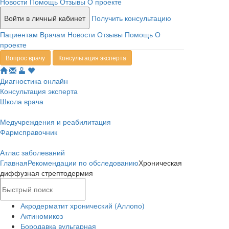
Новости
Помощь
Отзывы
О проекте
Войти в личный кабинет
Получить консультацию
Пациентам
Врачам
Новости
Отзывы
Помощь
О
проекте
Вопрос врачу
Консультация эксперта
Диагностика онлайн
Консультация эксперта
Школа врача
Медучреждения и реабилитация
Фармсправочник
Атлас заболеваний
Главная
Рекомендации по обследованию
Хроническая
диффузная стрептодермия
Акродерматит хронический (Аллопо)
Актиномикоз
Бородавка вульгарная