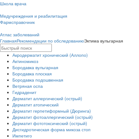
Школа врача
Медучреждения и реабилитация
Фармсправочник
Атлас заболеваний
Главная
Рекомендации по обследованию
Эктима вульгарная
Акродерматит хронический (Аллопо)
Актиномикоз
Бородавка вульгарная
Бородавка плоская
Бородавка подошвенная
Ветряная оспа
Гидраденит
Дерматит аллергический (острый)
Дерматит атопический
Дерматит герпетиформный (Дюринга)
Дерматит фотоаллергический (острый)
Дерматит фототоксический (острый)
Дисгидротическая форма микоза стоп
Импетиго