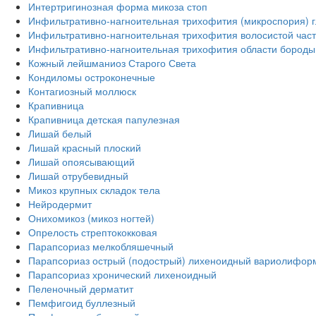
Интертригинозная форма микоза стоп
Инфильтративно-нагноительная трихофития (микроспория) г
Инфильтративно-нагноительная трихофития волосистой част
Инфильтративно-нагноительная трихофития области бороды 
Кожный лейшманиоз Старого Света
Кондиломы остроконечные
Контагиозный моллюск
Крапивница
Крапивница детская папулезная
Лишай белый
Лишай красный плоский
Лишай опоясывающий
Лишай отрубевидный
Микоз крупных складок тела
Нейродермит
Онихомикоз (микоз ногтей)
Опрелость стрептококковая
Парапсориаз мелкобляшечный
Парапсориаз острый (подострый) лихеноидный вариолифор
Парапсориаз хронический лихеноидный
Пеленочный дерматит
Пемфигоид буллезный