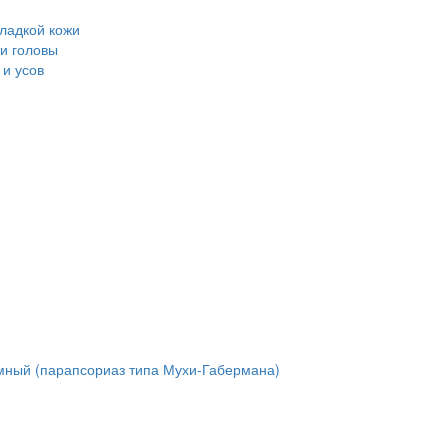
ладкой кожи
и головы
и усов
мный (парапсориаз типа Мухи-Габермана)