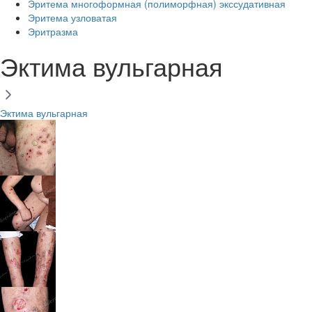
Эритема многоформная (полиморфная) экссудативная
Эритема узловатая
Эритразма
Эктима вульгарная
Эктима вульгарная