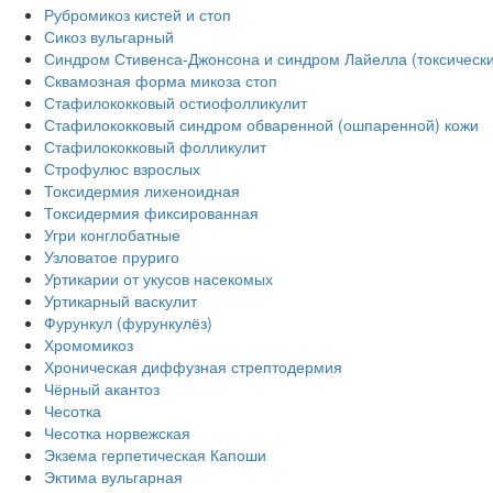
Рубромикоз кистей и стоп
Сикоз вульгарный
Синдром Стивенса-Джонсона и синдром Лайелла (токсическ
Сквамозная форма микоза стоп
Стафилококковый остиофолликулит
Стафилококковый синдром обваренной (ошпаренной) кожи
Стафилококковый фолликулит
Строфулюс взрослых
Токсидермия лихеноидная
Токсидермия фиксированная
Угри конглобатные
Узловатое пруриго
Уртикарии от укусов насекомых
Уртикарный васкулит
Фурункул (фурункулёз)
Хромомикоз
Хроническая диффузная стрептодермия
Чёрный акантоз
Чесотка
Чесотка норвежская
Экзема герпетическая Капоши
Эктима вульгарная