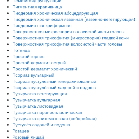
Пемфигоид рубцующий
Пигментная крапивница
Пиодермия хроническая абсцедирующая
Пиодермия хроническая язвенная (язвенно-вегетирующая)
Пиодермия шанкриформная
Поверхностная микроспория волосистой части головы
Поверхностная трихофития (микроспория) гладкой кожи
Поверхностная трихофития волосистой части головы
Потница
Простой герпес
Простой дерматит острый
Простой дерматит хронический
Псориаз вульгарный
Псориаз пустулёзный генерализованный
Псориаз пустулёзный ладоней и подошв
Пузырчатка вегетирующая
Пузырчатка вульгарная
Пузырчатка листовидная
Пузырчатка паранеопластическая
Пузырчатка эритематозная (себорейная)
Пустулёз ладоней и подошв
Розацеа
Розовый лишай