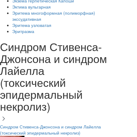
Экзема герпетическая Капоши
Эктима вульгарная
Эритема многоформная (полиморфная)
экссудативная
Эритема узловатая
Эритразма
Синдром Стивенса-
Джонсона и синдром
Лайелла
(токсический
эпидермальный
некролиз)
Синдром Стивенса-Джонсона и синдром Лайелла
(токсический эпидермальный некролиз)