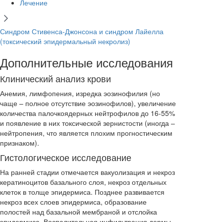
Лечение
Синдром Стивенса-Джонсона и синдром Лайелла
(токсический эпидермальный некролиз)
Дополнительные исследования
Клинический анализ крови
Анемия, лимфопения, изредка эозинофилия (но
чаще – полное отсутствие эозинофилов), увеличение
количества палочкоядерных нейтрофилов до 16-55%
и появление в них токсической зернистости (иногда –
нейтропения, что является плохим прогностическим
признаком).
Гистологическое исследование
На ранней стадии отмечается вакуолизация и некроз
кератиноцитов базального слоя, некроз отдельных
клеток в толще эпидермиса. Позднее развивается
некроз всех слоев эпидермиса, образование
полостей над базальной мембраной и отслойка
эпидермиса. Воспалительная инфильтрация дермы