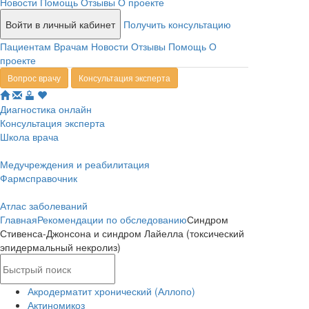
Новости
Помощь
Отзывы
О проекте
Войти в личный кабинет
Получить консультацию
Пациентам
Врачам
Новости
Отзывы
Помощь
О
проекте
Вопрос врачу
Консультация эксперта
Диагностика онлайн
Консультация эксперта
Школа врача
Медучреждения и реабилитация
Фармсправочник
Атлас заболеваний
Главная
Рекомендации по обследованию
Синдром
Стивенса-Джонсона и синдром Лайелла (токсический
эпидермальный некролиз)
Акродерматит хронический (Аллопо)
Актиномикоз