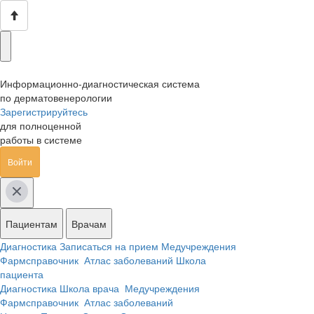
Информационно-диагностическая система
по дерматовенерологии
Зарегистрируйтесь
для полноценной
работы в системе
Войти
Пациентам
Врачам
Диагностика
Записаться на прием
Медучреждения
Фармсправочник
Атлас заболеваний
Школа
пациента
Диагностика
Школа врача
Медучреждения
Фармсправочник
Атлас заболеваний