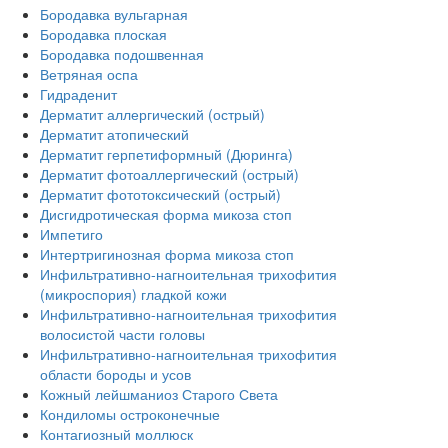
Бородавка вульгарная
Бородавка плоская
Бородавка подошвенная
Ветряная оспа
Гидраденит
Дерматит аллергический (острый)
Дерматит атопический
Дерматит герпетиформный (Дюринга)
Дерматит фотоаллергический (острый)
Дерматит фототоксический (острый)
Дисгидротическая форма микоза стоп
Импетиго
Интертригинозная форма микоза стоп
Инфильтративно-нагноительная трихофития
(микроспория) гладкой кожи
Инфильтративно-нагноительная трихофития
волосистой части головы
Инфильтративно-нагноительная трихофития
области бороды и усов
Кожный лейшманиоз Старого Света
Кондиломы остроконечные
Контагиозный моллюск