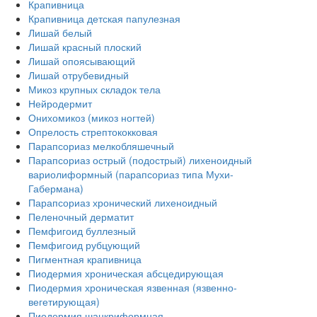
Крапивница
Крапивница детская папулезная
Лишай белый
Лишай красный плоский
Лишай опоясывающий
Лишай отрубевидный
Микоз крупных складок тела
Нейродермит
Онихомикоз (микоз ногтей)
Опрелость стрептококковая
Парапсориаз мелкобляшечный
Парапсориаз острый (подострый) лихеноидный
вариолиформный (парапсориаз типа Мухи-
Габермана)
Парапсориаз хронический лихеноидный
Пеленочный дерматит
Пемфигоид буллезный
Пемфигоид рубцующий
Пигментная крапивница
Пиодермия хроническая абсцедирующая
Пиодермия хроническая язвенная (язвенно-
вегетирующая)
Пиодермия шанкриформная