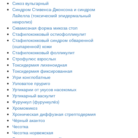
Сикоз вульгарный
Синдром Стивенса-Джонсона и синдром
Лайелла (токсический эпидермальный
некролиз)
Сквамозная форма микоза стоп
Стафилококковый остиофолликулит
Стафилококковый синдром обваренной
(ошпаренной) кожи
Стафилококковый фолликулит
Строфулюс взрослых
Токсидермия лихеноидная
Токсидермия фиксированная
Угри конглобатные
Узловатое пруриго
Уртикарии от укусов насекомых
Уртикарный васкулит
Фурункул (фурункулёз)
Хромомикоз
Хроническая диффузная стрептодермия
Чёрный акантоз
Чесотка
Чесотка норвежская