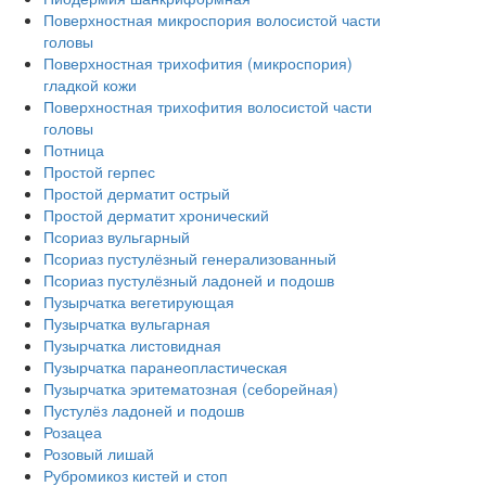
Поверхностная микроспория волосистой части
головы
Поверхностная трихофития (микроспория)
гладкой кожи
Поверхностная трихофития волосистой части
головы
Потница
Простой герпес
Простой дерматит острый
Простой дерматит хронический
Псориаз вульгарный
Псориаз пустулёзный генерализованный
Псориаз пустулёзный ладоней и подошв
Пузырчатка вегетирующая
Пузырчатка вульгарная
Пузырчатка листовидная
Пузырчатка паранеопластическая
Пузырчатка эритематозная (себорейная)
Пустулёз ладоней и подошв
Розацеа
Розовый лишай
Рубромикоз кистей и стоп