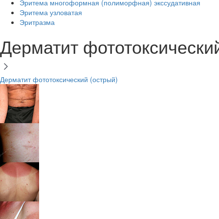
Эритема многоформная (полиморфная) экссудативная
Эритема узловатая
Эритразма
Дерматит фототоксический
Дерматит фототоксический (острый)