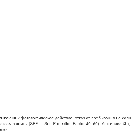
зывающих фототоксическое действие; отказ от пребывания на солнц
ксом защиты (SPF — Sun Protection Factor 40–60) (Антгелиос XL),
ями;