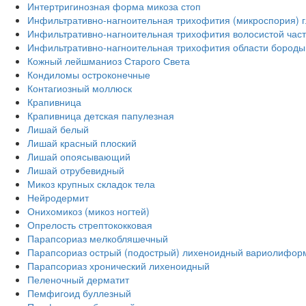
Интертригинозная форма микоза стоп
Инфильтративно-нагноительная трихофития (микроспория) г
Инфильтративно-нагноительная трихофития волосистой част
Инфильтративно-нагноительная трихофития области бороды 
Кожный лейшманиоз Старого Света
Кондиломы остроконечные
Контагиозный моллюск
Крапивница
Крапивница детская папулезная
Лишай белый
Лишай красный плоский
Лишай опоясывающий
Лишай отрубевидный
Микоз крупных складок тела
Нейродермит
Онихомикоз (микоз ногтей)
Опрелость стрептококковая
Парапсориаз мелкобляшечный
Парапсориаз острый (подострый) лихеноидный вариолифор
Парапсориаз хронический лихеноидный
Пеленочный дерматит
Пемфигоид буллезный