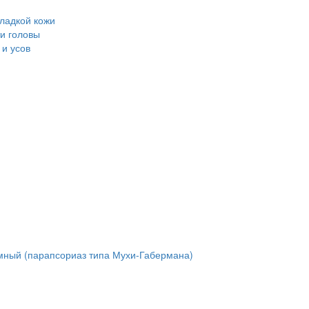
ладкой кожи
и головы
и усов
мный (парапсориаз типа Мухи-Габермана)