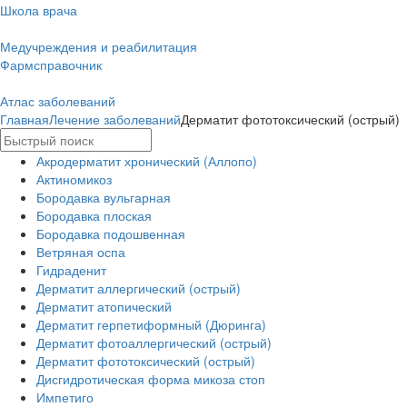
Школа врача
Медучреждения и реабилитация
Фармсправочник
Атлас заболеваний
Главная
Лечение заболеваний
Дерматит фототоксический (острый)
Акродерматит хронический (Аллопо)
Актиномикоз
Бородавка вульгарная
Бородавка плоская
Бородавка подошвенная
Ветряная оспа
Гидраденит
Дерматит аллергический (острый)
Дерматит атопический
Дерматит герпетиформный (Дюринга)
Дерматит фотоаллергический (острый)
Дерматит фототоксический (острый)
Дисгидротическая форма микоза стоп
Импетиго