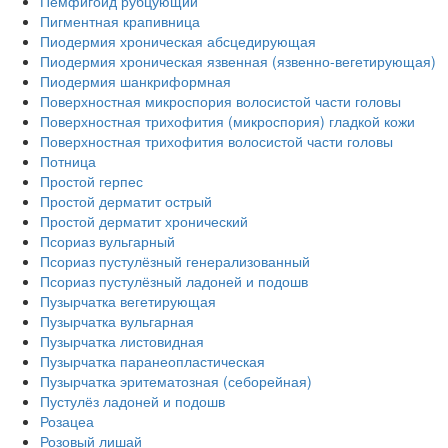
Пемфигоид рубцующий
Пигментная крапивница
Пиодермия хроническая абсцедирующая
Пиодермия хроническая язвенная (язвенно-вегетирующая)
Пиодермия шанкриформная
Поверхностная микроспория волосистой части головы
Поверхностная трихофития (микроспория) гладкой кожи
Поверхностная трихофития волосистой части головы
Потница
Простой герпес
Простой дерматит острый
Простой дерматит хронический
Псориаз вульгарный
Псориаз пустулёзный генерализованный
Псориаз пустулёзный ладоней и подошв
Пузырчатка вегетирующая
Пузырчатка вульгарная
Пузырчатка листовидная
Пузырчатка паранеопластическая
Пузырчатка эритематозная (себорейная)
Пустулёз ладоней и подошв
Розацеа
Розовый лишай