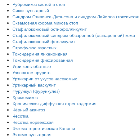
Рубромикоз кистей и стоп
Сикоз вульгарный
Синдром Стивенса-Джонсона и синдром Лайелла (токсическ
Сквамозная форма микоза стоп
Стафилококковый остиофолликулит
Стафилококковый синдром обваренной (ошпаренной) кожи
Стафилококковый фолликулит
Строфулюс взрослых
Токсидермия лихеноидная
Токсидермия фиксированная
Угри конглобатные
Узловатое пруриго
Уртикарии от укусов насекомых
Уртикарный васкулит
Фурункул (фурункулёз)
Хромомикоз
Хроническая диффузная стрептодермия
Чёрный акантоз
Чесотка
Чесотка норвежская
Экзема герпетическая Капоши
Эктима вульгарная