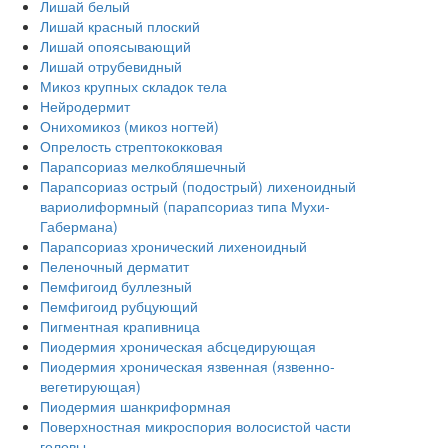
Лишай белый
Лишай красный плоский
Лишай опоясывающий
Лишай отрубевидный
Микоз крупных складок тела
Нейродермит
Онихомикоз (микоз ногтей)
Опрелость стрептококковая
Парапсориаз мелкобляшечный
Парапсориаз острый (подострый) лихеноидный
вариолиформный (парапсориаз типа Мухи-
Габермана)
Парапсориаз хронический лихеноидный
Пеленочный дерматит
Пемфигоид буллезный
Пемфигоид рубцующий
Пигментная крапивница
Пиодермия хроническая абсцедирующая
Пиодермия хроническая язвенная (язвенно-
вегетирующая)
Пиодермия шанкриформная
Поверхностная микроспория волосистой части
головы