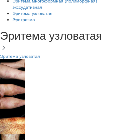
Эритема многоформная (полиморфная)
экссудативная
Эритема узловатая
Эритразма
Эритема узловатая
Эритема узловатая