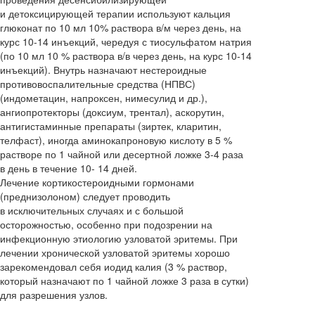
и детоксицирующей терапии используют кальция
глюконат по 10 мл 10% раствора в/м через день, на
курс 10-14 инъекций, чередуя с тиосульфатом натрия
(по 10 мл 10 % раствора в/в через день, на курс 10-14
инъекций). Внутрь назначают нестероидные
противовоспалительные средства (НПВС)
(индометацин, напроксен, нимесулид и др.),
ангиопротекторы (доксиум, трентал), аскорутин,
антигистаминные препараты (зиртек, кларитин,
телфаст), иногда аминокапроновую кислоту в 5 %
растворе по 1 чайной или десертной ложке 3-4 раза
в день в течение 10- 14 дней.
Лечение кортикостероидными гормонами
(преднизолоном) следует проводить
в исключительных случаях и с большой
осторожностью, особенно при подозрении на
инфекционную этиологию узловатой эритемы. При
лечении хронической узловатой эритемы хорошо
зарекомендовал себя иодид калия (3 % раствор,
который назначают по 1 чайной ложке 3 раза в сутки)
для разрешения узлов.