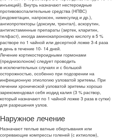
инъекций). Внутрь назначают нестероидные
противовоспалительные средства (НПВС)
(индометацин, напроксен, нимесулид и др.),
ангиопротекторы (доксиум, трентал), аскорутин,
антигистаминные препараты (зиртек, кларитин,
телфаст), иногда аминокапроновую кислоту в 5 %
растворе по 1 чайной или десертной ложке 3-4 раза
в день в течение 10- 14 дней.
Лечение кортикостероидными гормонами
(преднизолоном) следует проводить
в исключительных случаях и с большой
осторожностью, особенно при подозрении на
инфекционную этиологию узловатой эритемы. При
лечении хронической узловатой эритемы хорошо
зарекомендовал себя иодид калия (3 % раствор,
который назначают по 1 чайной ложке 3 раза в сутки)
для разрешения узлов.
Наружное лечение
Назначают теплые ватные обертывания или
согревающие компрессы голеней (с ихтиолом),