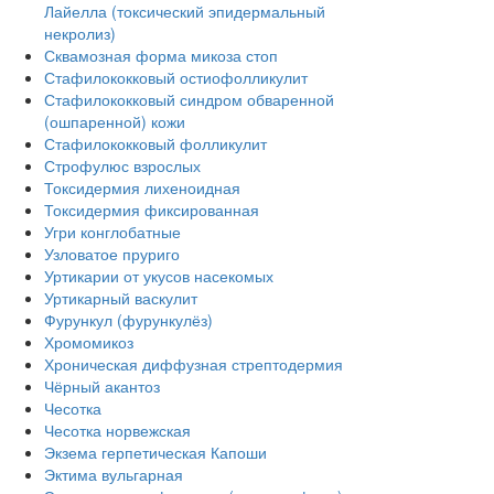
Лайелла (токсический эпидермальный
некролиз)
Сквамозная форма микоза стоп
Стафилококковый остиофолликулит
Стафилококковый синдром обваренной
(ошпаренной) кожи
Стафилококковый фолликулит
Строфулюс взрослых
Токсидермия лихеноидная
Токсидермия фиксированная
Угри конглобатные
Узловатое пруриго
Уртикарии от укусов насекомых
Уртикарный васкулит
Фурункул (фурункулёз)
Хромомикоз
Хроническая диффузная стрептодермия
Чёрный акантоз
Чесотка
Чесотка норвежская
Экзема герпетическая Капоши
Эктима вульгарная