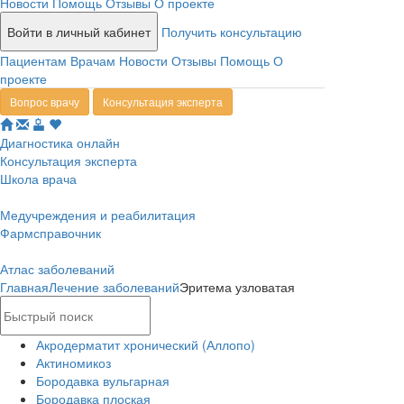
Новости
Помощь
Отзывы
О проекте
Войти в личный кабинет
Получить консультацию
Пациентам
Врачам
Новости
Отзывы
Помощь
О
проекте
Вопрос врачу
Консультация эксперта
Диагностика онлайн
Консультация эксперта
Школа врача
Медучреждения и реабилитация
Фармсправочник
Атлас заболеваний
Главная
Лечение заболеваний
Эритема узловатая
Акродерматит хронический (Аллопо)
Актиномикоз
Бородавка вульгарная
Бородавка плоская