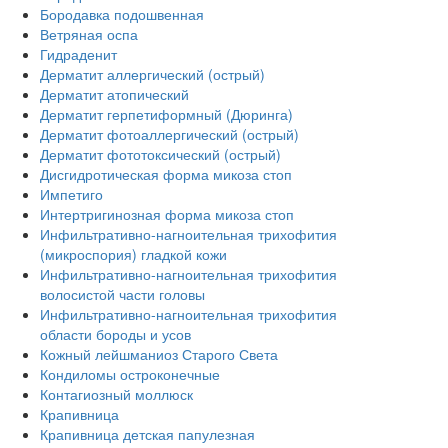
Бородавка подошвенная
Ветряная оспа
Гидраденит
Дерматит аллергический (острый)
Дерматит атопический
Дерматит герпетиформный (Дюринга)
Дерматит фотоаллергический (острый)
Дерматит фототоксический (острый)
Дисгидротическая форма микоза стоп
Импетиго
Интертригинозная форма микоза стоп
Инфильтративно-нагноительная трихофития
(микроспория) гладкой кожи
Инфильтративно-нагноительная трихофития
волосистой части головы
Инфильтративно-нагноительная трихофития
области бороды и усов
Кожный лейшманиоз Старого Света
Кондиломы остроконечные
Контагиозный моллюск
Крапивница
Крапивница детская папулезная