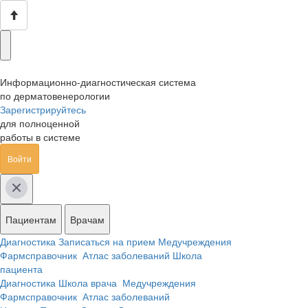
Информационно-диагностическая система
по дерматовенерологии
Зарегистрируйтесь
для полноценной
работы в системе
Войти
Пациентам
Врачам
Диагностика
Записаться на прием
Медучреждения
Фармсправочник
Атлас заболеваний
Школа
пациента
Диагностика
Школа врача
Медучреждения
Фармсправочник
Атлас заболеваний