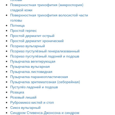
Поверхностная трихофития (микроспория)
гладкой кожи
Поверхностная трихофития волосистой части
головы
Потница
Простой герпес
Простой дерматит острый
Простой дерматит хронический
Псориаз вульгарный
Псориаз пустулёзный генерализованный
Псориаз пустулёзный ладоней и подошв
Пузырчатка вегетирующая
Пузырчатка вульгарная
Пузырчатка листовидная
Пузырчатка паранеопластическая
Пузырчатка эритематозная (себорейная)
Пустулёз ладоней и подошв
Розацеа
Розовый лишай
Рубромикоз кистей и стоп
Сикоз вульгарный
Синдром Стивенса-Джонсона и синдром