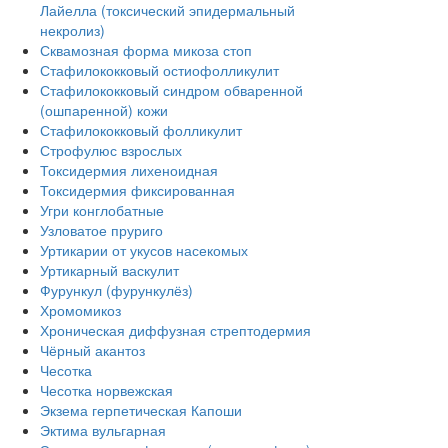
Лайелла (токсический эпидермальный
некролиз)
Сквамозная форма микоза стоп
Стафилококковый остиофолликулит
Стафилококковый синдром обваренной
(ошпаренной) кожи
Стафилококковый фолликулит
Строфулюс взрослых
Токсидермия лихеноидная
Токсидермия фиксированная
Угри конглобатные
Узловатое пруриго
Уртикарии от укусов насекомых
Уртикарный васкулит
Фурункул (фурункулёз)
Хромомикоз
Хроническая диффузная стрептодермия
Чёрный акантоз
Чесотка
Чесотка норвежская
Экзема герпетическая Капоши
Эктима вульгарная