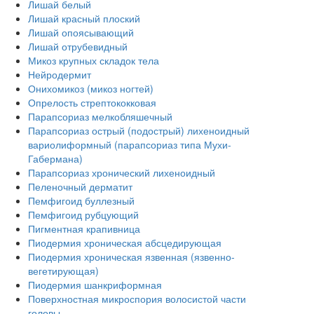
Лишай белый
Лишай красный плоский
Лишай опоясывающий
Лишай отрубевидный
Микоз крупных складок тела
Нейродермит
Онихомикоз (микоз ногтей)
Опрелость стрептококковая
Парапсориаз мелкобляшечный
Парапсориаз острый (подострый) лихеноидный
вариолиформный (парапсориаз типа Мухи-
Габермана)
Парапсориаз хронический лихеноидный
Пеленочный дерматит
Пемфигоид буллезный
Пемфигоид рубцующий
Пигментная крапивница
Пиодермия хроническая абсцедирующая
Пиодермия хроническая язвенная (язвенно-
вегетирующая)
Пиодермия шанкриформная
Поверхностная микроспория волосистой части
головы