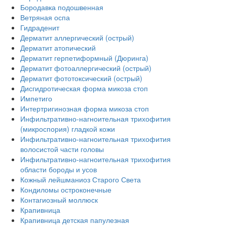
Бородавка подошвенная
Ветряная оспа
Гидраденит
Дерматит аллергический (острый)
Дерматит атопический
Дерматит герпетиформный (Дюринга)
Дерматит фотоаллергический (острый)
Дерматит фототоксический (острый)
Дисгидротическая форма микоза стоп
Импетиго
Интертригинозная форма микоза стоп
Инфильтративно-нагноительная трихофития
(микроспория) гладкой кожи
Инфильтративно-нагноительная трихофития
волосистой части головы
Инфильтративно-нагноительная трихофития
области бороды и усов
Кожный лейшманиоз Старого Света
Кондиломы остроконечные
Контагиозный моллюск
Крапивница
Крапивница детская папулезная