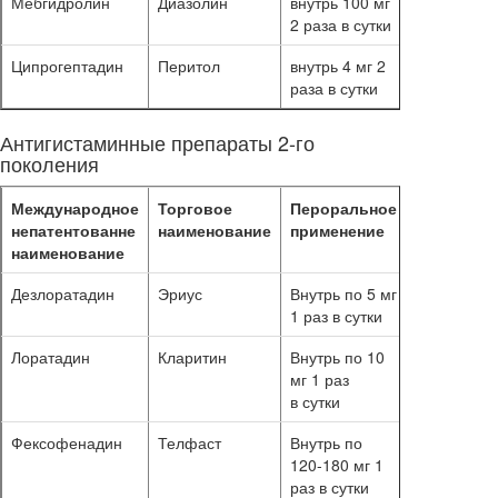
Мебгидролин
Диазолин
внутрь 100 мг
10–14 суто
2 раза в сутки
Ципрогептадин
Перитол
внутрь 4 мг 2
14 суток
раза в сутки
Антигистаминные препараты 2-го
поколения
Международное
Торговое
Пероральное
Длительн
непатентованне
наименование
применение
применен
наименование
Дезлоратадин
Эриус
Внутрь по 5 мг
10–14 суто
1 раз в сутки
Лоратадин
Кларитин
Внутрь по 10
10–14 суто
мг 1 раз
в сутки
Фексофенадин
Телфаст
Внутрь по
10–14 суто
120-180 мг 1
раз в сутки