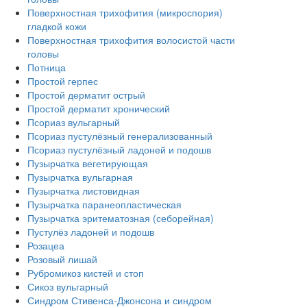
Поверхностная трихофития (микроспория)
гладкой кожи
Поверхностная трихофития волосистой части
головы
Потница
Простой герпес
Простой дерматит острый
Простой дерматит хронический
Псориаз вульгарный
Псориаз пустулёзный генерализованный
Псориаз пустулёзный ладоней и подошв
Пузырчатка вегетирующая
Пузырчатка вульгарная
Пузырчатка листовидная
Пузырчатка паранеопластическая
Пузырчатка эритематозная (себорейная)
Пустулёз ладоней и подошв
Розацеа
Розовый лишай
Рубромикоз кистей и стоп
Сикоз вульгарный
Синдром Стивенса-Джонсона и синдром