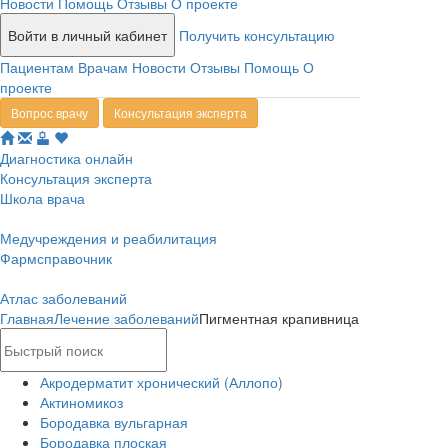
Новости
Помощь
Отзывы
О проекте
Войти в личный кабинет
Получить консультацию
Пациентам
Врачам
Новости
Отзывы
Помощь
О
проекте
Вопрос врачу
Консультация эксперта
Диагностика онлайн
Консультация эксперта
Школа врача
Медучреждения и реабилитация
Фармсправочник
Атлас заболеваний
Главная
Лечение заболеваний
Пигментная крапивница
Акродерматит хронический (Аллопо)
Актиномикоз
Бородавка вульгарная
Бородавка плоская