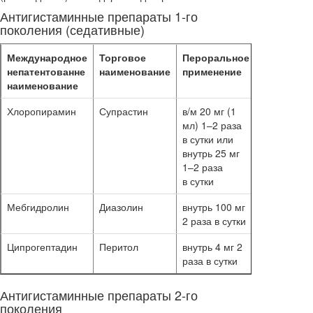
Антигистаминные препараты 1-го
поколения (седативные)
Международное
Торговое
Пероральное
Длительн
непатентованне
наименование
применение
применен
наименование
Хлоропирамин
Супрастин
в/м 20 мг (1
5–10 суток
мл) 1–2 раза
14 суток
в сутки или
внутрь 25 мг
1–2 раза
в сутки
Мебгидролин
Диазолин
внутрь 100 мг
10–14 суто
2 раза в сутки
Ципрогептадин
Перитол
внутрь 4 мг 2
14 суток
раза в сутки
Антигистаминные препараты 2-го
поколения