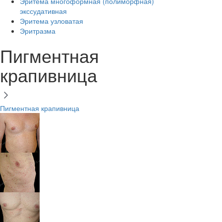
Эритема многоформная (полиморфная)
экссудативная
Эритема узловатая
Эритразма
Пигментная
крапивница
Пигментная крапивница