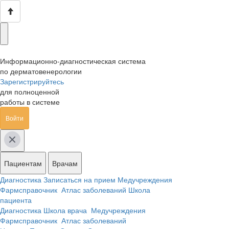
Информационно-диагностическая система
по дерматовенерологии
Зарегистрируйтесь
для полноценной
работы в системе
Войти
Пациентам
Врачам
Диагностика
Записаться на прием
Медучреждения
Фармсправочник
Атлас заболеваний
Школа
пациента
Диагностика
Школа врача
Медучреждения
Фармсправочник
Атлас заболеваний