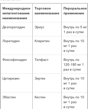
Международное
Торговое
Пероральное
Длительн
непатентованне
наименование
применение
применен
наименование
Дезлоратадин
Эриус
Внутрь по 5 мг
10–14 суто
1 раз в сутки
Лоратадин
Кларитин
Внутрь по 10
10–14 суто
мг 1 раз
в сутки
Фексофенадин
Телфаст
Внутрь по
10–14 суто
120-180 мг 1
раз в сутки
Цетиризин
Зиртек
Внутрь по 10
10–14 суто
мг 1 раз
в сутки
Эбастин
Кестин
Внутрь по 10
10–14 суто
мг 1 раз
в сутки