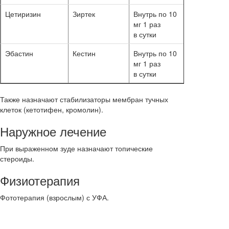
Цетиризин
Зиртек
Внутрь по 10
10–14 суто
мг 1 раз
в сутки
Эбастин
Кестин
Внутрь по 10
10–14 суто
мг 1 раз
в сутки
Также назначают стабилизаторы мембран тучных
клеток (кетотифен, кромолин).
Наружное лечение
При выраженном зуде назначают топические
стероиды.
Физиотерапия
Фототерапия (взрослым) с УФА.