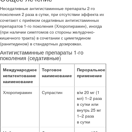
Неседативные антигистаминные препараты 2-го
поколения 2 раза в сутки, при отсутствии эффекта их
сочетают с приёмом седативных антигистаминных
препаратов 1-го поколения (Хлоропирамин), иногда
(при наличии симптомов со стороны желудочно-
кишечного тракта) в сочетании с циметидином
(ранитидином) в стандартных дозировках.
Антигистаминные препараты 1-го
поколения (седативные)
Международное
Торговое
Пероральное
Длительн
непатентованне
наименование
применение
применен
наименование
Хлоропирамин
Супрастин
в/м 20 мг (1
5–10 суток
мл) 1–2 раза
14 суток
в сутки или
внутрь 25 мг
1–2 раза
в сутки