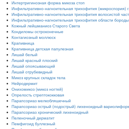
Интертригинозная форма микоза стоп
Инфильтративно-нагноительная трихофития (микроспория) г
Инфильтративно-нагноительная трихофития волосистой част
Инфильтративно-нагноительная трихофития области бороды 
Кожный лейшманиоз Старого Света
Кондиломы остроконечные
Контагиозный моллюск
Крапивница
Крапивница детская папулезная
Лишай белый
Лишай красный плоский
Лишай опоясывающий
Лишай отрубевидный
Микоз крупных складок тела
Нейродермит
Онихомикоз (микоз ногтей)
Опрелость стрептококковая
Парапсориаз мелкобляшечный
Парапсориаз острый (подострый) лихеноидный вариолифор
Парапсориаз хронический лихеноидный
Пеленочный дерматит
Пемфигоид буллезный