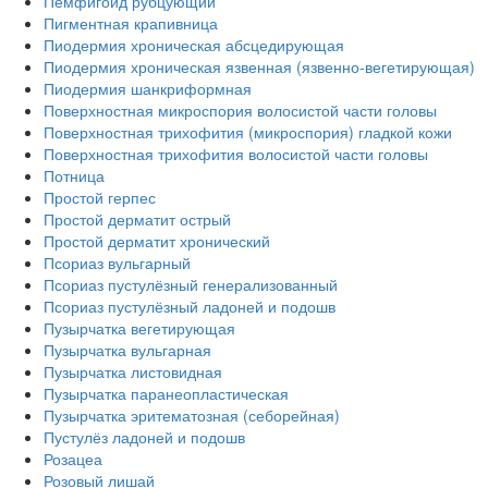
Пемфигоид рубцующий
Пигментная крапивница
Пиодермия хроническая абсцедирующая
Пиодермия хроническая язвенная (язвенно-вегетирующая)
Пиодермия шанкриформная
Поверхностная микроспория волосистой части головы
Поверхностная трихофития (микроспория) гладкой кожи
Поверхностная трихофития волосистой части головы
Потница
Простой герпес
Простой дерматит острый
Простой дерматит хронический
Псориаз вульгарный
Псориаз пустулёзный генерализованный
Псориаз пустулёзный ладоней и подошв
Пузырчатка вегетирующая
Пузырчатка вульгарная
Пузырчатка листовидная
Пузырчатка паранеопластическая
Пузырчатка эритематозная (себорейная)
Пустулёз ладоней и подошв
Розацеа
Розовый лишай