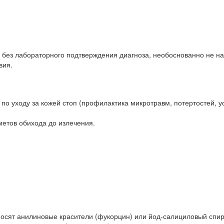
 без лабораторного подтверждения диагноза, необоснованно не на
вия.
о уходу за кожей стоп (профилактика микротравм, потертостей, ус
метов обихода до излечения.
носят анилиновые красители (фукорцин) или йод-салициловый спир