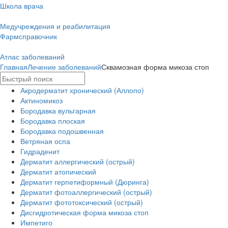
Школа врача
Медучреждения и реабилитация
Фармсправочник
Атлас заболеваний
Главная
Лечение заболеваний
Сквамозная форма микоза стоп
Акродерматит хронический (Аллопо)
Актиномикоз
Бородавка вульгарная
Бородавка плоская
Бородавка подошвенная
Ветряная оспа
Гидраденит
Дерматит аллергический (острый)
Дерматит атопический
Дерматит герпетиформный (Дюринга)
Дерматит фотоаллергический (острый)
Дерматит фототоксический (острый)
Дисгидротическая форма микоза стоп
Импетиго