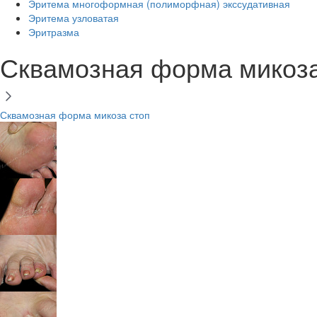
Эритема многоформная (полиморфная) экссудативная
Эритема узловатая
Эритразма
Сквамозная форма микоза
Сквамозная форма микоза стоп