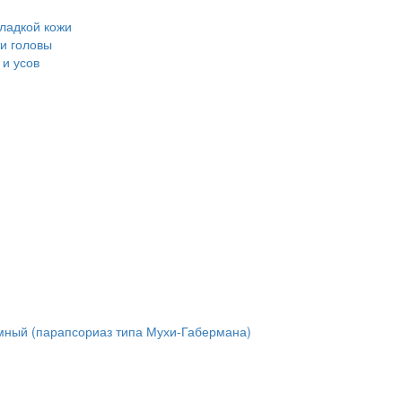
ладкой кожи
и головы
и усов
мный (парапсориаз типа Мухи-Габермана)