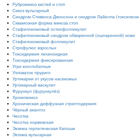
Рубромикоз кистей и стоп
Сикоз вульгарный
Синдром Стивенса-Джонсона и синдром Лайелла (токсическ
Сквамозная форма микоза стоп
Стафилококковый остиофолликулит
Стафилококковый синдром обваренной (ошпаренной) кожи
Стафилококковый фолликулит
Строфулюс взрослых
Токсидермия лихеноидная
Токсидермия фиксированная
Угри конглобатные
Узловатое пруриго
Уртикарии от укусов насекомых
Уртикарный васкулит
Фурункул (фурункулёз)
Хромомикоз
Хроническая диффузная стрептодермия
Чёрный акантоз
Чесотка
Чесотка норвежская
Экзема герпетическая Капоши
Эктима вульгарная