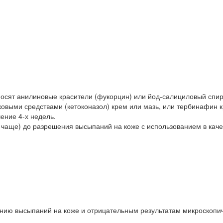
носят анилиновые красители (фукорцин) или йод-салициловый спир
ковыми средствами (кетоконазол) крем или мазь, или тербинафин кр
ение 4-х недель.
 чаще) до разрешения высыпаний на коже с использованием в каче
нию высыпаний на коже и отрицательным результатам микроскопич