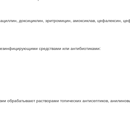
ациллин, доксициклин, эритромицин, амоксиклав, цефалексин, цеф
с дезинфицирующими средствами или антибиотиками:
ии обрабатывают растворами топических антисептиков, анилиновы