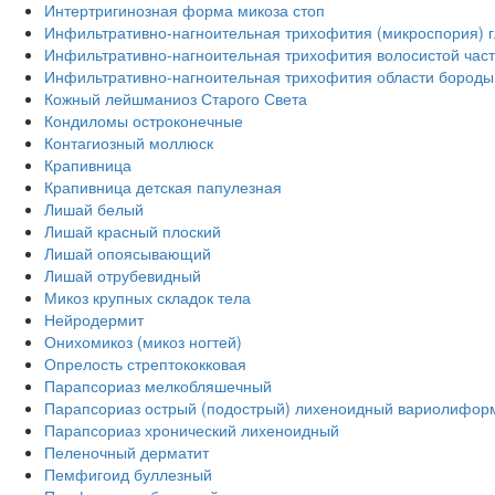
Интертригинозная форма микоза стоп
Инфильтративно-нагноительная трихофития (микроспория) г
Инфильтративно-нагноительная трихофития волосистой част
Инфильтративно-нагноительная трихофития области бороды 
Кожный лейшманиоз Старого Света
Кондиломы остроконечные
Контагиозный моллюск
Крапивница
Крапивница детская папулезная
Лишай белый
Лишай красный плоский
Лишай опоясывающий
Лишай отрубевидный
Микоз крупных складок тела
Нейродермит
Онихомикоз (микоз ногтей)
Опрелость стрептококковая
Парапсориаз мелкобляшечный
Парапсориаз острый (подострый) лихеноидный вариолифор
Парапсориаз хронический лихеноидный
Пеленочный дерматит
Пемфигоид буллезный