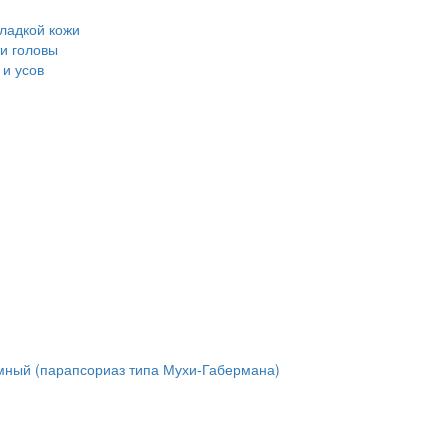
ладкой кожи
и головы
и усов
мный (парапсориаз типа Мухи-Габермана)