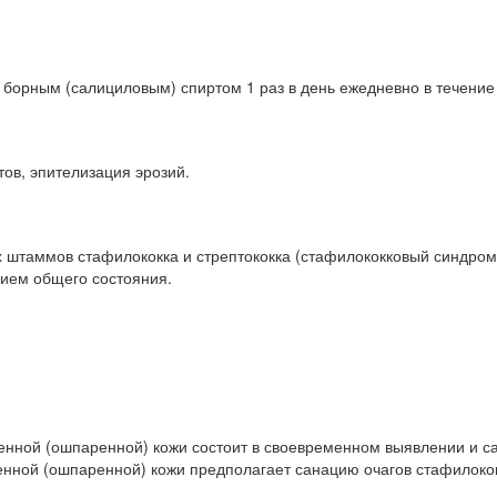
 борным (салициловым) спиртом 1 раз в день ежедневно в течение 
ов, эпителизация эрозий.
штаммов стафилококка и стрептококка (стафилококковый синдром 
ием общего состояния.
нной (ошпаренной) кожи состоит в своевременном выявлении и са
нной (ошпаренной) кожи предполагает санацию очагов стафилокок