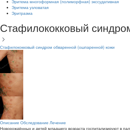
Эритема многоформная (полиморфная) экссудативная
Эритема узловатая
Эритразма
Стафилококковый синдром
Стафилококковый синдром обваренной (ошпаренной) кожи
Описание
Обследование
Лечение
Новорождённых и детей младшего возраста госпитализируют в пал