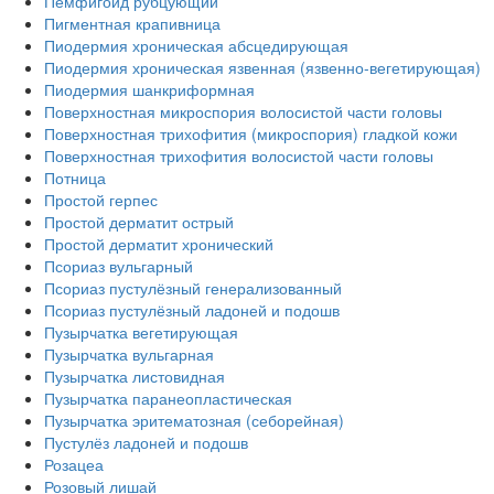
Пемфигоид рубцующий
Пигментная крапивница
Пиодермия хроническая абсцедирующая
Пиодермия хроническая язвенная (язвенно-вегетирующая)
Пиодермия шанкриформная
Поверхностная микроспория волосистой части головы
Поверхностная трихофития (микроспория) гладкой кожи
Поверхностная трихофития волосистой части головы
Потница
Простой герпес
Простой дерматит острый
Простой дерматит хронический
Псориаз вульгарный
Псориаз пустулёзный генерализованный
Псориаз пустулёзный ладоней и подошв
Пузырчатка вегетирующая
Пузырчатка вульгарная
Пузырчатка листовидная
Пузырчатка паранеопластическая
Пузырчатка эритематозная (себорейная)
Пустулёз ладоней и подошв
Розацеа
Розовый лишай