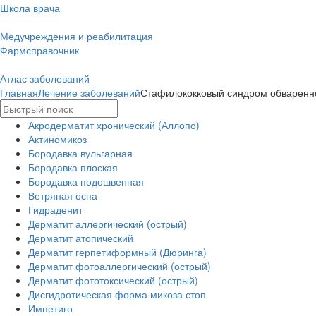
Школа врача
Медучреждения и реабилитация
Фармсправочник
Атлас заболеваний
Главная
Лечение заболеваний
Стафилококковый синдром обваренн
Акродерматит хронический (Аллопо)
Актиномикоз
Бородавка вульгарная
Бородавка плоская
Бородавка подошвенная
Ветряная оспа
Гидраденит
Дерматит аллергический (острый)
Дерматит атопический
Дерматит герпетиформный (Дюринга)
Дерматит фотоаллергический (острый)
Дерматит фототоксический (острый)
Дисгидротическая форма микоза стоп
Импетиго