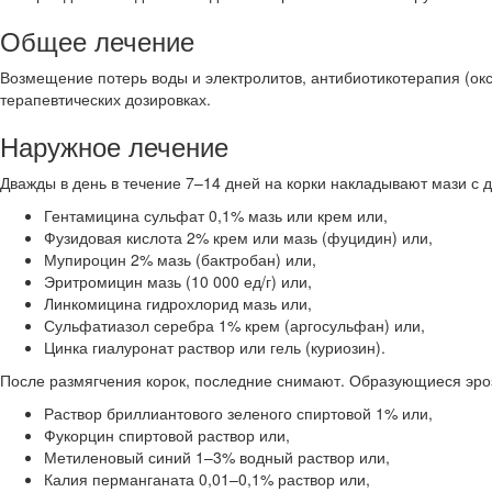
Общее лечение
Возмещение потерь воды и электролитов, антибиотикотерапия (окс
терапевтических дозировках.
Наружное лечение
Дважды в день в течение 7–14 дней на корки накладывают мази 
Гентамицина сульфат 0,1% мазь или крем или,
Фузидовая кислота 2% крем или мазь (фуцидин) или,
Мупироцин 2% мазь (бактробан) или,
Эритромицин мазь (10 000 ед/г) или,
Линкомицина гидрохлорид мазь или,
Сульфатиазол серебра 1% крем (аргосульфан) или,
Цинка гиалуронат раствор или гель (куриозин).
После размягчения корок, последние снимают. Образующиеся эроз
Раствор бриллиантового зеленого спиртовой 1% или,
Фукорцин спиртовой раствор или,
Метиленовый синий 1–3% водный раствор или,
Калия перманганата 0,01–0,1% раствор или,