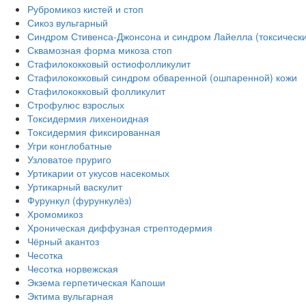
Рубромикоз кистей и стоп
Сикоз вульгарный
Синдром Стивенса-Джонсона и синдром Лайелла (токсическ
Сквамозная форма микоза стоп
Стафилококковый остиофолликулит
Стафилококковый синдром обваренной (ошпаренной) кожи
Стафилококковый фолликулит
Строфулюс взрослых
Токсидермия лихеноидная
Токсидермия фиксированная
Угри конглобатные
Узловатое пруриго
Уртикарии от укусов насекомых
Уртикарный васкулит
Фурункул (фурункулёз)
Хромомикоз
Хроническая диффузная стрептодермия
Чёрный акантоз
Чесотка
Чесотка норвежская
Экзема герпетическая Капоши
Эктима вульгарная