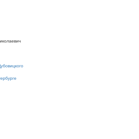
иколаевич
Дубовицкого
тербурге