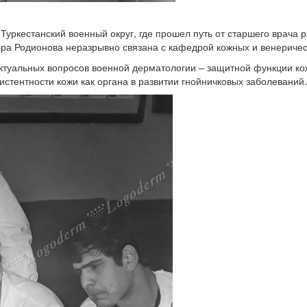
ркестанский военный округ, где прошел путь от старшего врача р
ссора Родионова неразрывно связана с кафедрой кожных и венерич
ктуальных вопросов военной дерматологии – защитной функции кож
стентности кожи как органа в развитии гнойничковых заболеваний.