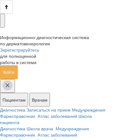
Информационно-диагностическая система
по дерматовенерологии
Зарегистрируйтесь
для полноценной
работы в системе
Войти
Пациентам
Врачам
Диагностика
Записаться на прием
Медучреждения
Фармсправочник
Атлас заболеваний
Школа
пациента
Диагностика
Школа врача
Медучреждения
Фармсправочник
Атлас заболеваний