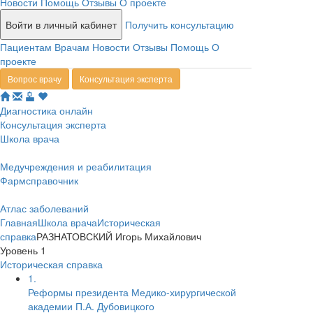
Новости
Помощь
Отзывы
О проекте
Войти в личный кабинет
Получить консультацию
Пациентам
Врачам
Новости
Отзывы
Помощь
О
проекте
Вопрос врачу
Консультация эксперта
Диагностика онлайн
Консультация эксперта
Школа врача
Медучреждения и реабилитация
Фармсправочник
Атлас заболеваний
Главная
Школа врача
Историческая
справка
РАЗНАТОВСКИЙ Игорь Михайлович
Уровень 1
Историческая справка
1.
Реформы президента Медико-хирургической
академии П.А. Дубовицкого