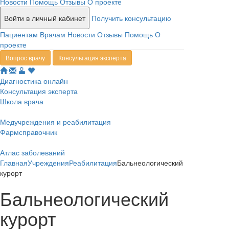
Новости
Помощь
Отзывы
О проекте
Войти в личный кабинет
Получить консультацию
Пациентам
Врачам
Новости
Отзывы
Помощь
О
проекте
Вопрос врачу
Консультация эксперта
Диагностика онлайн
Консультация эксперта
Школа врача
Медучреждения и реабилитация
Фармсправочник
Атлас заболеваний
Главная
Учреждения
Реабилитация
Бальнеологический
курорт
Бальнеологический
курорт