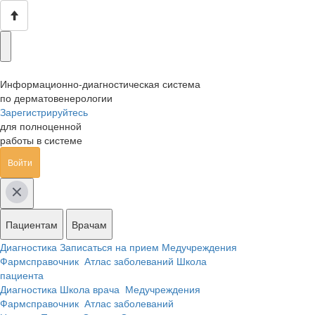
Информационно-диагностическая система
по дерматовенерологии
Зарегистрируйтесь
для полноценной
работы в системе
Войти
Пациентам
Врачам
Диагностика
Записаться на прием
Медучреждения
Фармсправочник
Атлас заболеваний
Школа
пациента
Диагностика
Школа врача
Медучреждения
Фармсправочник
Атлас заболеваний