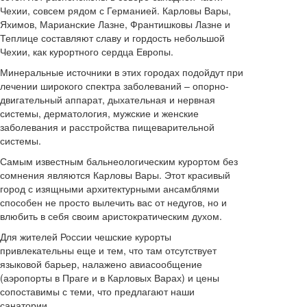
Чехии, совсем рядом с Германией. Карловы Вары,
Яхимов, Марианские Лазне, Франтишковы Лазне и
Теплице составляют славу и гордость небольшой
Чехии, как курортного сердца Европы.
Минеральные источники в этих городах подойдут при
лечении широкого спектра заболеваний – опорно-
двигательный аппарат, дыхательная и нервная
системы, дерматология, мужские и женские
заболевания и расстройства пищеварительной
системы.
Самым известным бальнеологическим курортом без
сомнения являются Карловы Вары. Этот красивый
город с изящными архитектурными ансамблями
способен не просто вылечить вас от недугов, но и
влюбить в себя своим аристократическим духом.
Для жителей России чешские курорты
привлекательны еще и тем, что там отсутствует
языковой барьер, налажено авиасообщение
(аэропорты в Праге и в Карловых Варах) и цены
сопоставимы с теми, что предлагают наши
санатории.