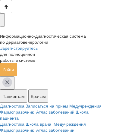
Информационно-диагностическая система
по дерматовенерологии
Зарегистрируйтесь
для полноценной
работы в системе
Войти
Пациентам
Врачам
Диагностика
Записаться на прием
Медучреждения
Фармсправочник
Атлас заболеваний
Школа
пациента
Диагностика
Школа врача
Медучреждения
Фармсправочник
Атлас заболеваний