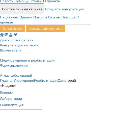
Новости
Помощь
Отзывы
О проекте
Войти в личный кабинет
Получить консультацию
Пациентам
Врачам
Новости
Отзывы
Помощь
О
проекте
Вопрос врачу
Консультация эксперта
Диагностика онлайн
Консультация эксперта
Школа врача
Медучреждения и реабилитация
Фармсправочник
Атлас заболеваний
Главная
Учреждения
Реабилитация
Санаторий
«Надзея»
Клиники
Лаборатории
Реабилитация