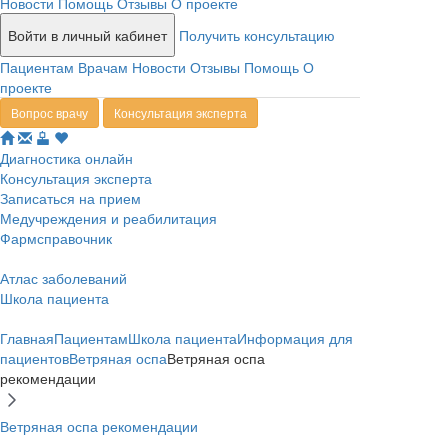
Новости
Помощь
Отзывы
О проекте
Войти в личный кабинет
Получить консультацию
Пациентам
Врачам
Новости
Отзывы
Помощь
О
проекте
Вопрос врачу
Консультация эксперта
Диагностика онлайн
Консультация эксперта
Записаться на прием
Медучреждения и реабилитация
Фармсправочник
Атлас заболеваний
Школа пациента
Главная
Пациентам
Школа пациента
Информация для
пациентов
Ветряная оспа
Ветряная оспа
рекомендации
Ветряная оспа рекомендации