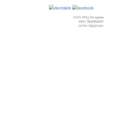
ООО НПЦ Логодерм
ИНН 7802852997
ОГРН 780201001