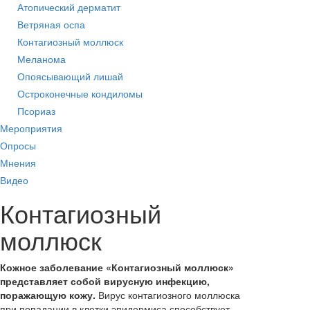
Атопический дерматит
Ветряная оспа
Контагиозный моллюск
Меланома
Опоясывающий лишай
Остроконечные кондиломы
Псориаз
Мероприятия
Опросы
Мнения
Видео
Контагиозный
моллюск
Кожное заболевание «Контагиозный моллюск»
представляет собой вирусную инфекцию,
поражающую кожу.
Вирус контагиозного моллюска
при попадании в клетки эпидермиса способствует