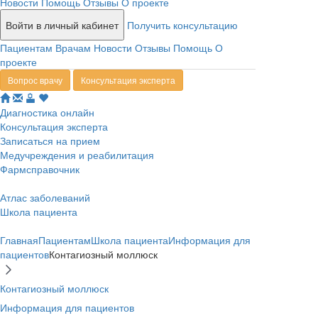
Новости
Помощь
Отзывы
О проекте
Войти в личный кабинет
Получить консультацию
Пациентам
Врачам
Новости
Отзывы
Помощь
О
проекте
Вопрос врачу
Консультация эксперта
Диагностика онлайн
Консультация эксперта
Записаться на прием
Медучреждения и реабилитация
Фармсправочник
Атлас заболеваний
Школа пациента
Главная
Пациентам
Школа пациента
Информация для
пациентов
Контагиозный моллюск
Контагиозный моллюск
Информация для пациентов