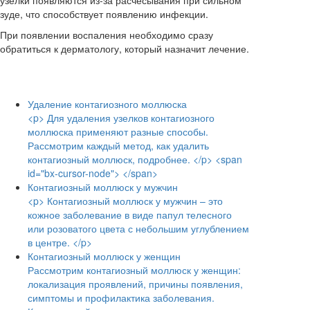
узелки появляются из-за расчесывания при сильном
зуде, что способствует появлению инфекции.
При появлении воспаления необходимо сразу
обратиться к дерматологу, который назначит лечение.
Удаление контагиозного моллюска
<p> Для удаления узелков контагиозного
моллюска применяют разные способы.
Рассмотрим каждый метод, как удалить
контагиозный моллюск, подробнее. </p> <span
id="bx-cursor-node"> </span>
Контагиозный моллюск у мужчин
<p> Контагиозный моллюск у мужчин – это
кожное заболевание в виде папул телесного
или розоватого цвета с небольшим углублением
в центре. </p>
Контагиозный моллюск у женщин
Рассмотрим контагиозный моллюск у женщин:
локализация проявлений, причины появления,
симптомы и профилактика заболевания.