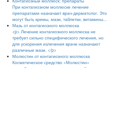
Контагиозный моллюск: препараты
При контагиозном моллюске лечение
препаратами назначает врач-дерматолог. Это
могут быть кремы, мази, таблетки, витамины...
Мазь от контагиозного моллюска
<p> Лечение контагиозного моллюска не
требует сильно специфического лечения, но
для ускорения излечения врачи назначают
различные мази. </p>
Молюстин от контагиозного моллюска
Косметическое средство «Молюстин»
разработано специально для людей,
страдающих контагиозным моллюском.
Контагиозный моллюск у взрослых
<p> Контагиозный моллюск – вирусное
заболевание, поражающее кожу. У взрослых
передается при прямом контакте –
рукопожатие, поцелуй, половой акт. </p>
Лечение контагиозного моллюска
Контагиозный моллюск – заболевание
хроническое, возбудителем является вирус из
семейства оспенных, в котором содержится
ДНК.