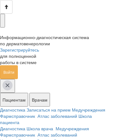
Информационно-диагностическая система
по дерматовенерологии
Зарегистрируйтесь
для полноценной
работы в системе
Войти
Пациентам
Врачам
Диагностика
Записаться на прием
Медучреждения
Фармсправочник
Атлас заболеваний
Школа
пациента
Диагностика
Школа врача
Медучреждения
Фармсправочник
Атлас заболеваний