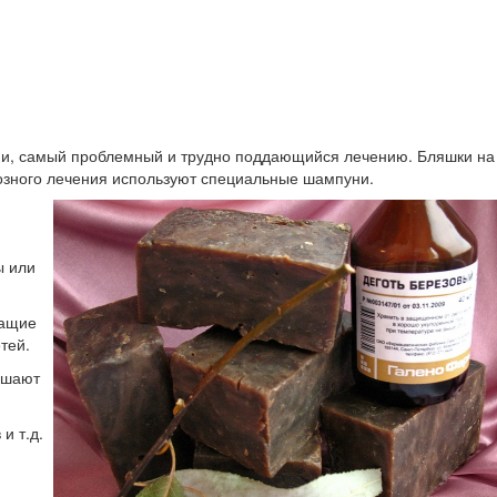
сами, самый проблемный и трудно поддающийся лечению. Бляшки на
озного лечения используют специальные шампуни.
ы или
жащие
тей.
ьшают
и т.д.