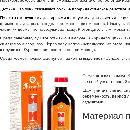
Противогрибковые шампуни уменьшают воспаление, останавливаю
Детские шампуни оказывают больше профилактическое действие из-
По отзывам лучшими дегтярными шампунями для лечения псориа
применять два раза в неделю не менее трех месяцев. Шампунь «9
частички дермы, не пересушивает кожу. К отрицательным момента
Среди лечебных, лучшие отзывы о шампуне «Либридерм цинк». В ег
симптомами псориаза. Через пару недель использования этого ша
шелушится. Курс лечения составляет три месяца.
Среди косметических шампуней пациенты выделяют «Сульсену»,
Среди детских шампуне
сильный увлажняющий эф
Шампуни для снятия сим
беременность, период л
отдушками.
Материал п