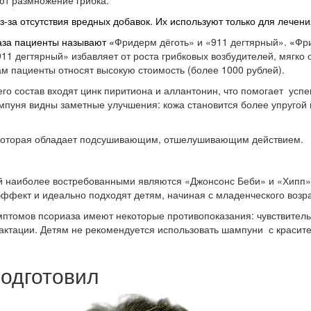
т размножение грибка.
за отсутствия вредных добавок. Их используют только для лечения
за пациенты называют «
Фридерм дёготь» и «911 дегтярный».
«
Фри
11 дегтярный» избавляет от роста грибковых возбудителей, мягк
м пациенты относят высокую стоимость (более 1000 рублей).
о состав входят цинк пиритиона и аллантонин, что помогает успе
мпуня видны заметные улучшения: кожа становится более упругой 
 которая обладает подсушивающим, отшелушивающим действием.
й наиболее востребованными являются «Джонсонс Беби» и «Хипп»
фект и идеально подходят детям, начиная с младенческого возра
птомов псориаза имеют некоторые противопоказания: чувствитель
актации. Детям не рекомендуется использовать шампуни с красит
одготовил