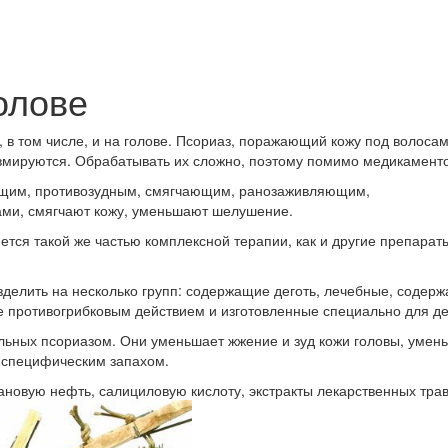
олове
ь, в том числе, и на голове. Псориаз, поражающий кожу под воло
авмируются. Обрабатывать их сложно, поэтому помимо медикамент
ющим, противозудным, смягчающим, ранозаживляющим,
ами, смягчают кожу, уменьшают шелушение.
ется такой же частью комплексной терапии, как и другие препарат
делить на несколько групп: содержащие деготь, лечебные, содер
е противогрибковым действием и изготовленные специально для де
ьных псориазом. Они уменьшает жжение и зуд кожи головы, умен
 специфическим запахом.
новую нефть, салициловую кислоту, экстракты лекарственных трав 