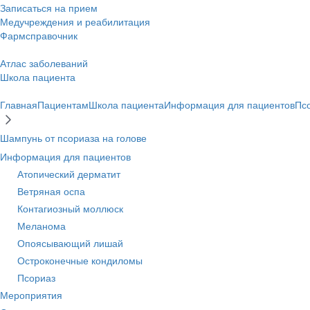
Записаться на прием
Медучреждения и реабилитация
Фармсправочник
Атлас заболеваний
Школа пациента
Главная
Пациентам
Школа пациента
Информация для пациентов
Пс
Шампунь от псориаза на голове
Информация для пациентов
Атопический дерматит
Ветряная оспа
Контагиозный моллюск
Меланома
Опоясывающий лишай
Остроконечные кондиломы
Псориаз
Мероприятия