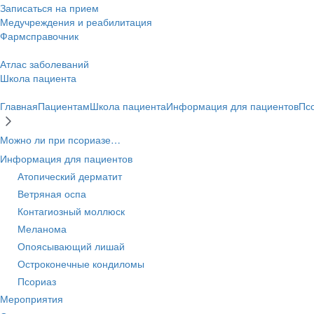
Записаться на прием
Медучреждения и реабилитация
Фармсправочник
Атлас заболеваний
Школа пациента
Главная
Пациентам
Школа пациента
Информация для пациентов
Пс
Можно ли при псориазе…
Информация для пациентов
Атопический дерматит
Ветряная оспа
Контагиозный моллюск
Меланома
Опоясывающий лишай
Остроконечные кондиломы
Псориаз
Мероприятия