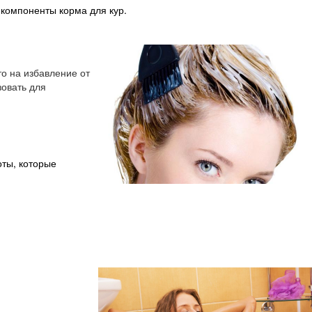
на компоненты корма для кур.
то на избавление от
овать для
оты,
которые