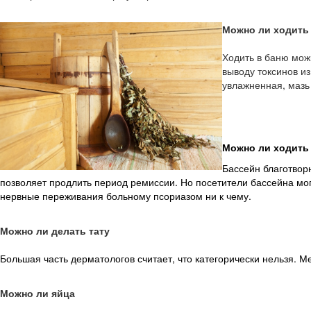
Можно ли
ходить
Ходить в баню мож
выводу токсинов и
увлажненная, мазь
Можно ли ходить 
Бассейн благотвор
позволяет продлить период ремиссии. Но посетители бассейна могу
нервные переживания больному псориазом ни к чему.
Можно ли
делать
тату
Большая часть дерматологов считает, что категорически нельзя. М
Можно
ли яйца