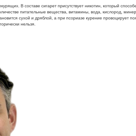
екурящих. В составе сигарет присутствует никотин, который способ
количестве питательные вещества, витамины, вода, кислород, мин
ановится сухой и дряблой, а при псориазе курение провоцирует п
егорически нельзя.