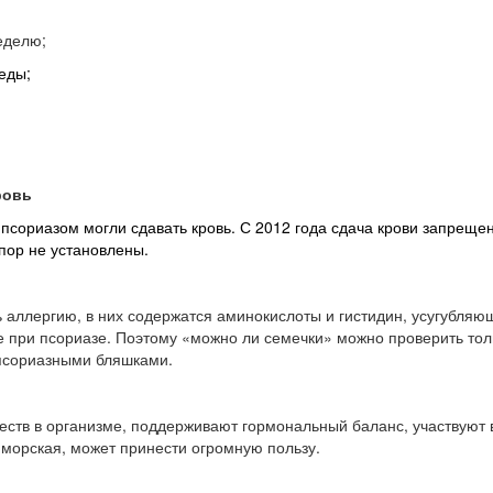
еделю;
еды;
ровь
псориазом могли сдавать кровь. С 2012 года сдача крови запрещен
пор не установлены.
ь аллергию, в них содержатся аминокислоты и гистидин, усугубля
 при псориазе. Поэтому «можно ли семечки» можно проверить тольк
псориазными бляшками.
ств в организме, поддерживают гормональный баланс, участвуют в
 морская, может принести огромную пользу.