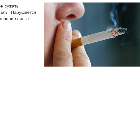
ен сужать
ералы. Нарушается
оявление новых