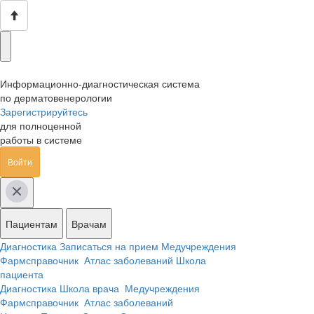
Информационно-диагностическая система
по дерматовенерологии
Зарегистрируйтесь
для полноценной
работы в системе
Войти
Пациентам
Врачам
Диагностика
Записаться на прием
Медучреждения
Фармсправочник
Атлас заболеваний
Школа
пациента
Диагностика
Школа врача
Медучреждения
Фармсправочник
Атлас заболеваний