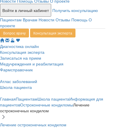
Новости
Помощь
Отзывы
О проекте
Войти в личный кабинет
Получить консультацию
Пациентам
Врачам
Новости
Отзывы
Помощь
О
проекте
Вопрос врачу
Консультация эксперта
Диагностика онлайн
Консультация эксперта
Записаться на прием
Медучреждения и реабилитация
Фармсправочник
Атлас заболеваний
Школа пациента
Главная
Пациентам
Школа пациента
Информация для
пациентов
Остроконечные кондиломы
Лечение
остроконечных кондилом
Лечение остроконечных кондилом