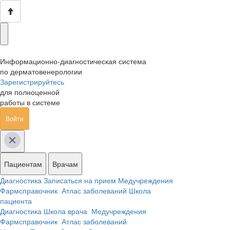
Информационно-диагностическая система
по дерматовенерологии
Зарегистрируйтесь
для полноценной
работы в системе
Войти
Пациентам
Врачам
Диагностика
Записаться на прием
Медучреждения
Фармсправочник
Атлас заболеваний
Школа
пациента
Диагностика
Школа врача
Медучреждения
Фармсправочник
Атлас заболеваний