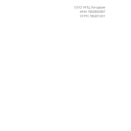
ООО НПЦ Логодерм
ИНН 7802852997
ОГРН 780201001