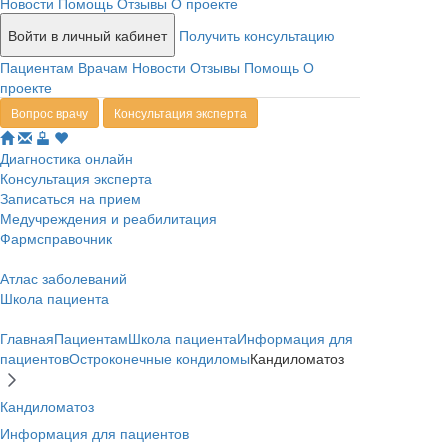
Новости
Помощь
Отзывы
О проекте
Войти в личный кабинет
Получить консультацию
Пациентам
Врачам
Новости
Отзывы
Помощь
О
проекте
Вопрос врачу
Консультация эксперта
Диагностика онлайн
Консультация эксперта
Записаться на прием
Медучреждения и реабилитация
Фармсправочник
Атлас заболеваний
Школа пациента
Главная
Пациентам
Школа пациента
Информация для
пациентов
Остроконечные кондиломы
Кандиломатоз
Кандиломатоз
Информация для пациентов