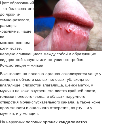
Цвет образований
– от белесоватого
до ярко- и-
темно-розового,
размеры
-различны, чаще
во
множественном
количестве,
нередко сливающиеся между собой и образующие
вид цветной капусты или петушиного гребня.
Консистенция – мягкая.
Высыпания на половых органах локализуются чаще у
женщин в области малых половых губ, входа во
влагалище, слизистой влагалища, шейки матки, у
мужчин на коже внутреннего листка крайней плоти,
головки полового члена, в области наружного
отверстия мочеиспускательного канала, а также коже
промежности и анального отверстия, во рту – и у
мужчин, и у женщин.
На наружных половых органах
кандиломатоз