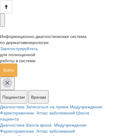
Информационно-диагностическая система
по дерматовенерологии
Зарегистрируйтесь
для полноценной
работы в системе
Войти
Пациентам
Врачам
Диагностика
Записаться на прием
Медучреждения
Фармсправочник
Атлас заболеваний
Школа
пациента
Диагностика
Школа врача
Медучреждения
Фармсправочник
Атлас заболеваний