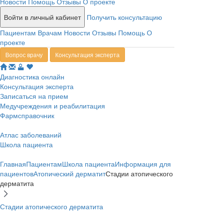
Новости
Помощь
Отзывы
О проекте
Войти в личный кабинет
Получить консультацию
Пациентам
Врачам
Новости
Отзывы
Помощь
О
проекте
Вопрос врачу
Консультация эксперта
Диагностика онлайн
Консультация эксперта
Записаться на прием
Медучреждения и реабилитация
Фармсправочник
Атлас заболеваний
Школа пациента
Главная
Пациентам
Школа пациента
Информация для
пациентов
Атопический дерматит
Стадии атопического
дерматита
Стадии атопического дерматита