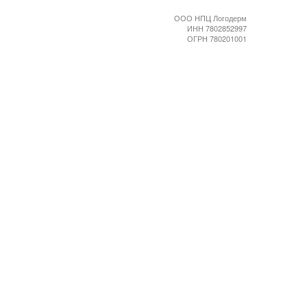
ООО НПЦ Логодерм
ИНН 7802852997
ОГРН 780201001