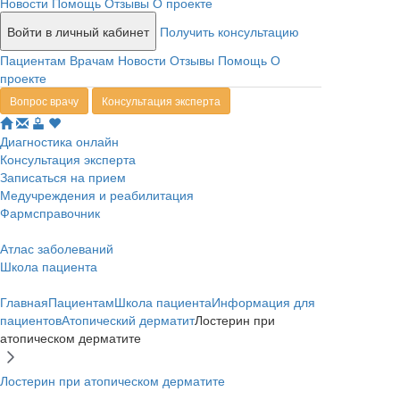
Новости
Помощь
Отзывы
О проекте
Войти в личный кабинет
Получить консультацию
Пациентам
Врачам
Новости
Отзывы
Помощь
О
проекте
Вопрос врачу
Консультация эксперта
Диагностика онлайн
Консультация эксперта
Записаться на прием
Медучреждения и реабилитация
Фармсправочник
Атлас заболеваний
Школа пациента
Главная
Пациентам
Школа пациента
Информация для
пациентов
Атопический дерматит
Лостерин при
атопическом дерматите
Лостерин при атопическом дерматите