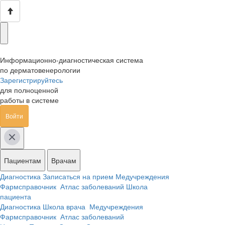
Информационно-диагностическая система
по дерматовенерологии
Зарегистрируйтесь
для полноценной
работы в системе
Войти
Пациентам
Врачам
Диагностика
Записаться на прием
Медучреждения
Фармсправочник
Атлас заболеваний
Школа
пациента
Диагностика
Школа врача
Медучреждения
Фармсправочник
Атлас заболеваний