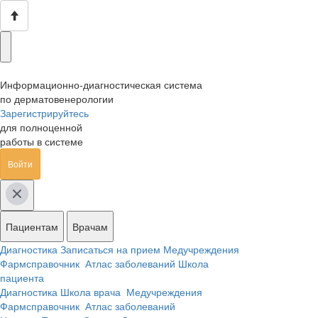
Информационно-диагностическая система
по дерматовенерологии
Зарегистрируйтесь
для полноценной
работы в системе
Войти
Пациентам
Врачам
Диагностика
Записаться на прием
Медучреждения
Фармсправочник
Атлас заболеваний
Школа
пациента
Диагностика
Школа врача
Медучреждения
Фармсправочник
Атлас заболеваний