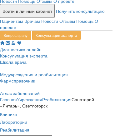
Новости
Помощь
Отзывы
О проекте
Войти в личный кабинет
Получить консультацию
Пациентам
Врачам
Новости
Отзывы
Помощь
О
проекте
Вопрос врачу
Консультация эксперта
Диагностика онлайн
Консультация эксперта
Школа врача
Медучреждения и реабилитация
Фармсправочник
Атлас заболеваний
Главная
Учреждения
Реабилитация
Санаторий
«Янтарь», Светлогорск
Клиники
Лаборатории
Реабилитация