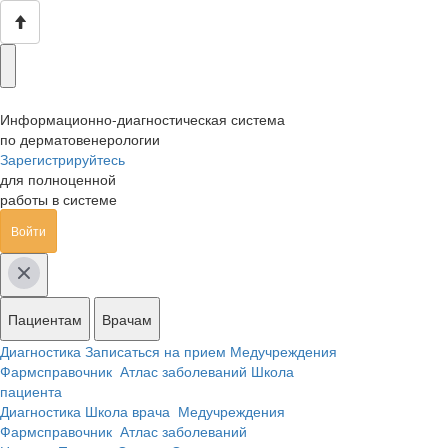
Информационно-диагностическая система
по дерматовенерологии
Зарегистрируйтесь
для полноценной
работы в системе
Войти
Пациентам
Врачам
Диагностика
Записаться на прием
Медучреждения
Фармсправочник
Атлас заболеваний
Школа
пациента
Диагностика
Школа врача
Медучреждения
Фармсправочник
Атлас заболеваний