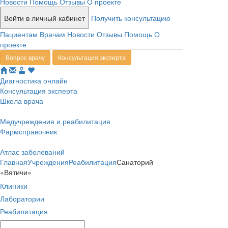
Новости
Помощь
Отзывы
О проекте
Войти в личный кабинет
Получить консультацию
Пациентам
Врачам
Новости
Отзывы
Помощь
О
проекте
Вопрос врачу
Консультация эксперта
Диагностика онлайн
Консультация эксперта
Школа врача
Медучреждения и реабилитация
Фармсправочник
Атлас заболеваний
Главная
Учреждения
Реабилитация
Санаторий
«Вятичи»
Клиники
Лаборатории
Реабилитация