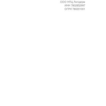
ООО НПЦ Логодерм
ИНН 7802852997
ОГРН 780201001