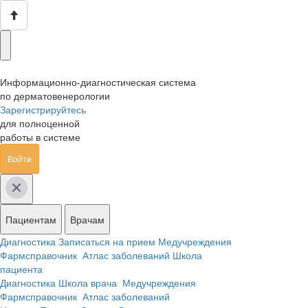
Информационно-диагностическая система
по дерматовенерологии
Зарегистрируйтесь
для полноценной
работы в системе
Войти
Пациентам
Врачам
Диагностика
Записаться на прием
Медучреждения
Фармсправочник
Атлас заболеваний
Школа
пациента
Диагностика
Школа врача
Медучреждения
Фармсправочник
Атлас заболеваний