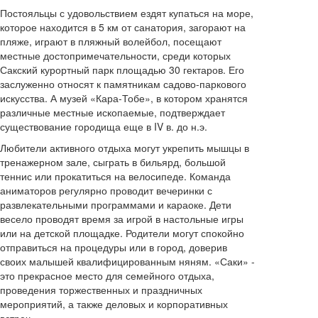
Постояльцы с удовольствием ездят купаться на море,
которое находится в 5 км от санатория, загорают на
пляже, играют в пляжный волейбол, посещают
местные достопримечательности, среди которых
Сакский курортный парк площадью 30 гектаров. Его
заслуженно относят к памятникам садово-паркового
искусства. А музей «Кара-Тобе», в котором хранятся
различные местные ископаемые, подтверждает
существование городища еще в IV в. до н.э.
Любители активного отдыха могут укрепить мышцы в
тренажерном зале, сыграть в бильярд, большой
теннис или прокатиться на велосипеде. Команда
аниматоров регулярно проводит вечеринки с
развлекательными программами и караоке. Дети
весело проводят время за игрой в настольные игры
или на детской площадке. Родители могут спокойно
отправиться на процедуры или в город, доверив
своих малышей квалифицированным няням. «Саки» -
это прекрасное место для семейного отдыха,
проведения торжественных и праздничных
мероприятий, а также деловых и корпоративных
встреч.