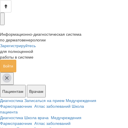
Информационно-диагностическая система
по дерматовенерологии
Зарегистрируйтесь
для полноценной
работы в системе
Войти
Пациентам
Врачам
Диагностика
Записаться на прием
Медучреждения
Фармсправочник
Атлас заболеваний
Школа
пациента
Диагностика
Школа врача
Медучреждения
Фармсправочник
Атлас заболеваний