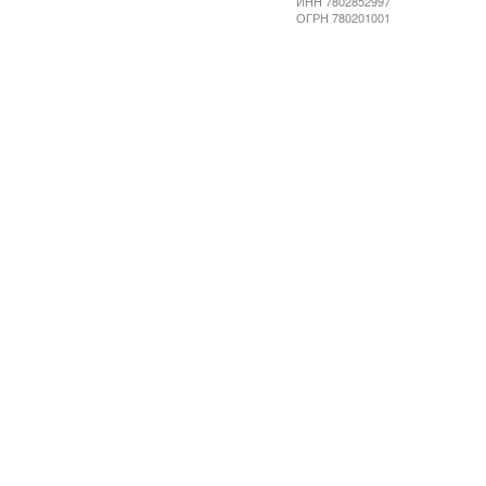
ИНН 7802852997
ОГРН 780201001