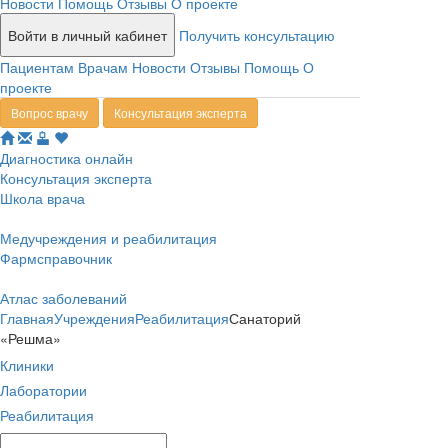
Новости
Помощь
Отзывы
О проекте
Войти в личный кабинет
Получить консультацию
Пациентам
Врачам
Новости
Отзывы
Помощь
О
проекте
Вопрос врачу
Консультация эксперта
Диагностика онлайн
Консультация эксперта
Школа врача
Медучреждения и реабилитация
Фармсправочник
Атлас заболеваний
Главная
Учреждения
Реабилитация
Санаторий
«Решма»
Клиники
Лаборатории
Реабилитация