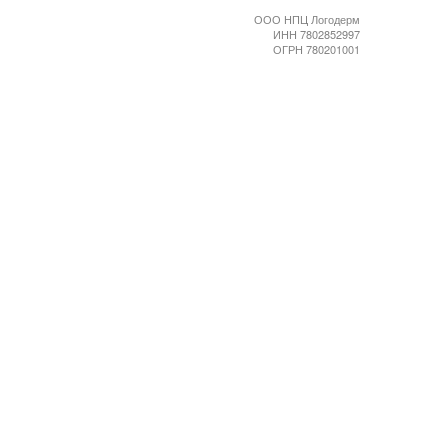
ООО НПЦ Логодерм
ИНН 7802852997
ОГРН 780201001