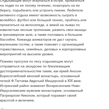
Отдыхающие могут искупаться в Истре, прокатиться
на лодке по ее тихому течению, позагорать на ее
берегу, порыбачить или устроить пикник. Любители
активного отдыха имеют возможность сыграть в
волейбол, футбол или большой теннис, пройтись или
прокатиться на велосипеде, а зимой на лыжах по
извилистым лесным тропинкам, размять свои мышцы
в тренажерном зале, а также поплавать в большом
бассейне. Команда аниматоров не даст скучать
маленьким гостям, а также поможет с организацией
торжественных, семейных, деловых и корпоративных
мероприятий на высоком уровне.
Помимо прогулок по лесу отдыхающие могут
отправиться на экскурсию по близлежащим
достопримечательностям таким, как яркий Аносин
Борисоглебский женский монастырь, основанный
теткой Ф.Тютчева Авдотьей Мещерской в XIX веке.
Истринский район знаменит Воскресенским Ново-
Иерусалимским мужским монастырем, основанный
Патриархом Никоном, который поражает своей
красотой и величием.