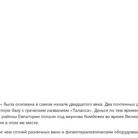
была основана в самом начале двадцатого века. Два почтенных д
ртную базу с греческим названием «Таласса». Деньги по тем време
 районы Евпатории попали под жернова бомбежек во время Велико
я в этом же месте.
ее чем сотней различных ванн и физиотерапевтическим оборудова