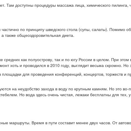
ет. Там доступны процедуры массажа лица, химического пилинга, ч
 частично по принципу шведского стола (супы, салаты). Помимо о
, а также общеоздоровительная диета.
е средних как полуострову, так и по югу России в целом. При эт
нт хоть и проводился в 2010 году, выглядит весьма скромно. Но з
ов площадки для проведения конференций, концертов, торжеств и 
уются на неудобство захода в воду по крупным камням. Но это во-
ктебелем. Но вода здесь очень чистая, лежаки бесплатны для тех, 
е маршруты. Время в пути составит менее двух часов. От автово