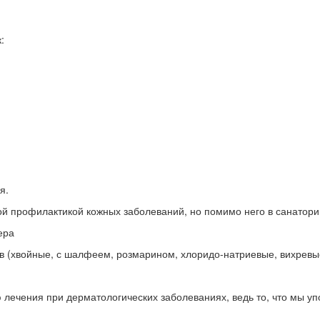
:
я.
ой профилактикой кожных заболеваний, но помимо него в санатор
ера
ав (хвойные, с шалфеем, розмарином, хлоридо-натриевые, вихревые
 лечения при дерматологических заболеваниях, ведь то, что мы у