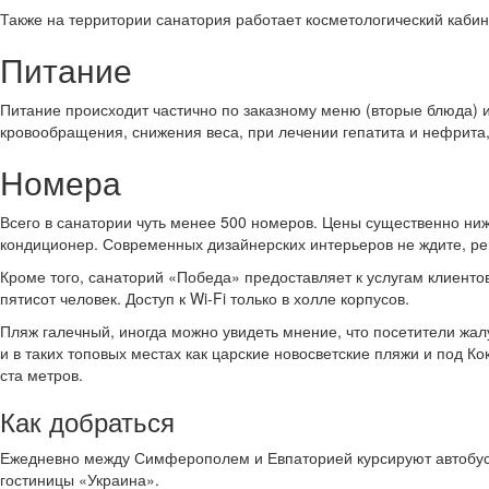
Также на территории санатория работает косметологический кабин
Питание
Питание происходит частично по заказному меню (вторые блюда) и
кровообращения, снижения веса, при лечении гепатита и нефрита
Номера
Всего в санатории чуть менее 500 номеров. Цены существенно ниж
кондиционер. Современных дизайнерских интерьеров не ждите, ремо
Кроме того, санаторий «Победа» предоставляет к услугам клиент
пятисот человек. Доступ к Wi-Fi только в холле корпусов.
Пляж галечный, иногда можно увидеть мнение, что посетители жал
и в таких топовых местах как царские новосветские пляжи и под Ко
ста метров.
Как добраться
Ежедневно между Симферополем и Евпаторией курсируют автобусны
гостиницы «Украина».