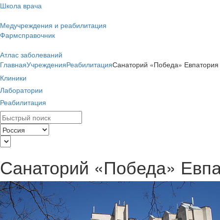
Школа врача
Медучреждения и реабилитация
Фармсправочник
Атлас заболеваний
Главная
Учреждения
Реабилитация
Санаторий «Победа» Евпатория
Клиники
Лаборатории
Реабилитация
Санаторий «Победа» Евп