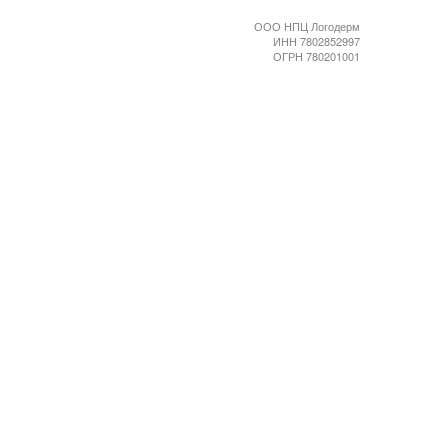
ООО НПЦ Логодерм
ИНН 7802852997
ОГРН 780201001