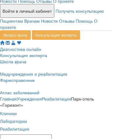
Новости
Помощь
Отзывы
О проекте
Войти в личный кабинет
Получить консультацию
Пациентам
Врачам
Новости
Отзывы
Помощь
О
проекте
Вопрос врачу
Консультация эксперта
Диагностика онлайн
Консультация эксперта
Школа врача
Медучреждения и реабилитация
Фармсправочник
Атлас заболеваний
Главная
Учреждения
Реабилитация
Парк-отель
«Горизонт»
Клиники
Лаборатории
Реабилитация