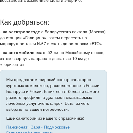
восстановить жизненные силы и энергию.
Как добраться:
-
на электропоезде
с Белорусского вокзала (Москва)
до станции «Голицино», затем пересесть на
маршрутное такси №67 и ехать до остановки «ВТО»
-
на автомобиле
ехать 52 км по Можайскому шоссе,
затем свернуть направо и двигаться 10 км до
«Горизонта»
Мы предлагаем широкий спектр санаторно-
куротных комплексов, расположенных в России,
Беларуси и Чехии. В них лечат болезни самого
разного профиля, а диапазон оказываемых
лечебных услуг очень широк. Есть, из чего
выбрать по вашей потребности.
Еще санатории из нашего справочника:
Пансионат «Заря» Подмосковье
Гелиопарк Кантри отель