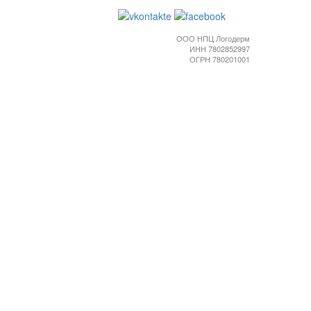
ООО НПЦ Логодерм
ИНН 7802852997
ОГРН 780201001