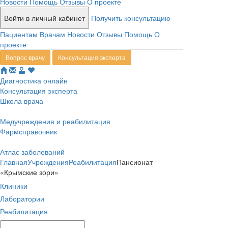
Новости
Помощь
Отзывы
О проекте
Войти в личный кабинет
Получить консультацию
Пациентам
Врачам
Новости
Отзывы
Помощь
О
проекте
Вопрос врачу
Консультация эксперта
Диагностика онлайн
Консультация эксперта
Школа врача
Медучреждения и реабилитация
Фармсправочник
Атлас заболеваний
Главная
Учреждения
Реабилитация
Пансионат
«Крымские зори»
Клиники
Лаборатории
Реабилитация