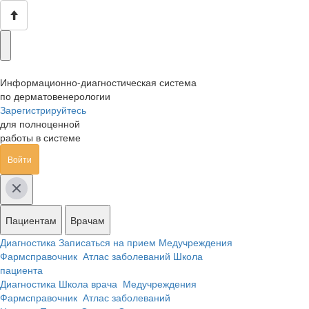
Информационно-диагностическая система
по дерматовенерологии
Зарегистрируйтесь
для полноценной
работы в системе
Войти
Пациентам
Врачам
Диагностика
Записаться на прием
Медучреждения
Фармсправочник
Атлас заболеваний
Школа
пациента
Диагностика
Школа врача
Медучреждения
Фармсправочник
Атлас заболеваний